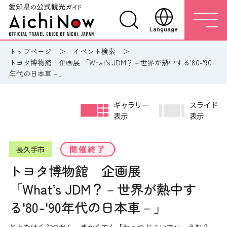
Language
トップページ
イベント検索
トヨタ博物館 企画展 「What’s JDM？－世界が熱中する'80-'90
年代の日本車－」
ギャラリー
スライド
表示
表示
開催終了
長久手市
トヨタ博物館 企画展
「What’s JDM？－世界が熱中す
る'80-'90年代の日本車－」
とよたはくぶつかん きかくてん「わっつ じぇいでぃーえむ？－