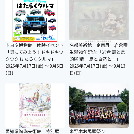
トヨタ博物館 体験イベント
名都美術館 企画展 岩倉壽
「乗ってみよう！ドキドキワ
生誕90年記念 「岩倉 壽と烏
クワク はたらくクルマ」
頭尾 精 ―鳥と自然と—」
2026年7月17日(金) ～ 9月6日
2026年7月17日(金) ～ 9月13
(日)
日(日)
愛知県陶磁美術館 特別展
米野木お馬頭祭り