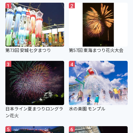
1
2
第73回 安城七夕まつり
第57回 東海まつり花火大会
3
4
日本ライン夏まつりロングラ
水の楽園 モンプル
ン花火
5
6