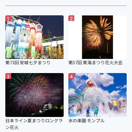
1
2
第73回 安城七夕まつり
第57回 東海まつり花火大会
3
4
日本ライン夏まつりロングラ
水の楽園 モンプル
ン花火