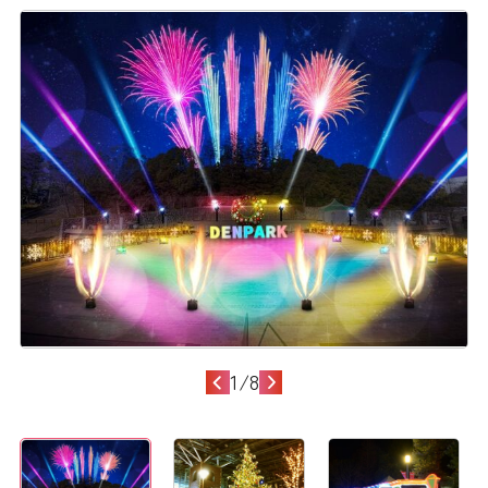
1
/
8