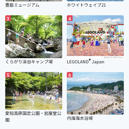
は介助者（１８歳以上）１名まで半
豊臣ミュージアム
ホワイトウェイブ21
額。
3
4
®
くらがり渓谷キャンプ場
LEGOLAND
Japan
5
6
愛知高原国定公園・岩屋堂公
内海海水浴場
園