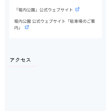
〇
「堀内公園」公式ウェブサイト
洋式トイレ
堀内公園 公式ウェブサイト「駐車場のご案
内」
〇
ベビーベッド
アクセス
〇
おむつ替え台
〇
電動車いすの利用