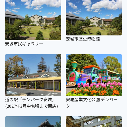
×
スロープ
〇 展示棟：221cm
安城市歴史博物館
メリゴーランド（簡易スロープ設
安城市民ギャラリー
置）：７５cm
汽車：１２７ｃｍ
設備
道の駅「デンパーク安城」
安城産業文化公園 デンパー
(2027年3月中旬頃まで閉店)
ク
アイコンの説明