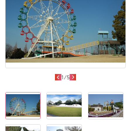
1
/
5