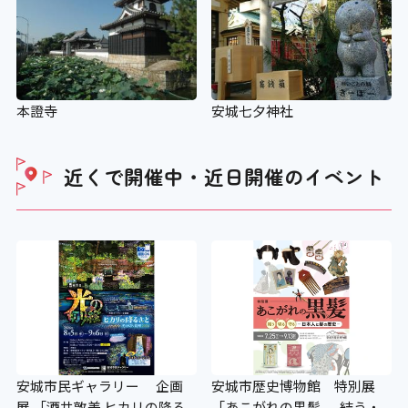
車いすの貸し出し
〇
ベビーカーの貸し出し
本證寺
安城七夕神社
〇
近くで開催中・近日開催の
イベント
老眼鏡の貸し出し
×
授乳コーナー
〇
安城市民ギャラリー 企画
安城市歴史博物館 特別展
展 「酒井敦美 ヒカリの降る
「あこがれの黒髪 -結う・