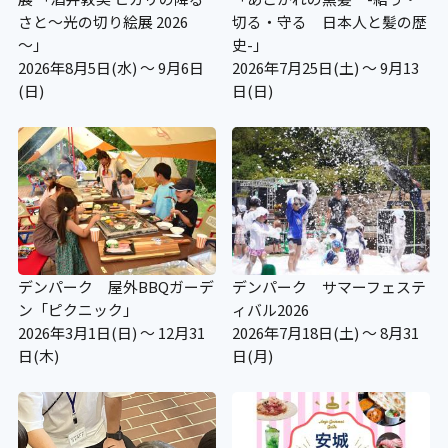
補助犬の入場可
さと～光の切り絵展 2026
切る・守る 日本人と髪の歴
～」
史-」
〇
2026年8月5日(水) ～ 9月6日
2026年7月25日(土) ～ 9月13
(日)
日(日)
補助犬用のトイレ
×
施設の点字案内
デンパーク 屋外BBQガーデ
デンパーク サマーフェステ
×
ン「ピクニック」
ィバル2026
2026年3月1日(日) ～ 12月31
2026年7月18日(土) ～ 8月31
階段手すり点字シート
日(木)
日(月)
×