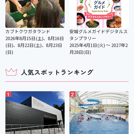
視覚障がい者誘導用ブロック
〇
カブトクワガタランド
安城グルメガイドデジタルス
2026年8月15日(土)、8月16日
タンプラリー
(日)、8月22日(土)、8月23日
2025年4月1日(火) ～ 2027年2
入場料等
(日)
月28日(日)
人気スポットランキング
アイコンの説明
1
2
障がい者対応 別途料金
〇 入場料：無料
障がい者：障がい者手帳をお持ちの方
は、観覧車、メリーゴーランド、汽車