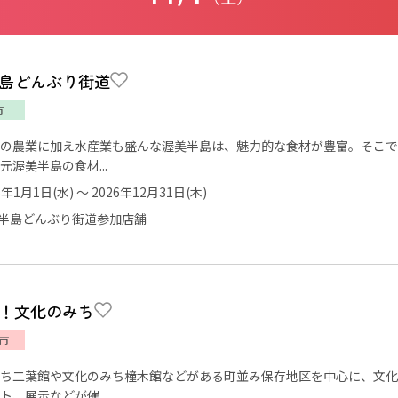
島どんぶり街道
市
の農業に加え水産業も盛んな渥美半島は、魅力的な食材が豊富。そこで
元渥美半島の食材...
5年1月1日(水) ～ 2026年12月31日(木)
半島どんぶり街道参加店舗
！文化のみち
市
ち二葉館や文化のみち橦木館などがある町並み保存地区を中心に、文化
ト、展示などが催...