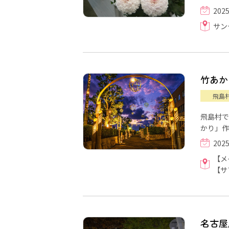
202
サン
竹あかり「
飛島
飛島村で
かり」作
202
【メ
【サ
名古屋