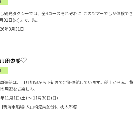
市
し観光タクシーでは、全4コースそれぞれに"このツアーでしか体験でき
月31日(火)まで、先...
26年3月31日
山周遊船
市
周遊船は、11月初旬から下旬まで定期運航しています。船上から赤、
の周遊をお楽しみ...
5年11月1日(土) ～ 11月30日(日)
川鵜飼乗船場(犬山橋港乗船分)、桃太郎港