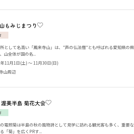
山もみじまつり
市
所として名高い「鳳来寺山」は、"声の仏法僧"とも呼ばれる愛知県の
、山全体が国の名...
5年11月1日(土) ～ 11月30日(日)
寺山周辺
回 渥美半島 菊花大会
市
の電照菊は半島の秋の風物詩として見学に訪れる観光客も多く、重要な
る「菊」を広くPRす...