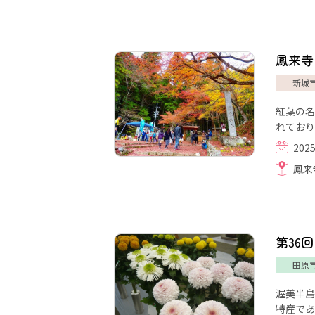
鳳来寺
新城
紅葉の名
れており
202
鳳来
第36
田原
渥美半島
特産であ