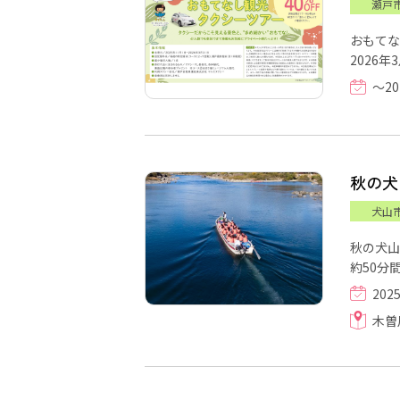
瀬戸
おもてな
2026年3
～20
秋の犬
犬山
秋の犬山
約50分間
202
木曽