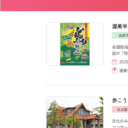
渥美半
田原
全国屈指
店が「地
202
渥美
歩こう
名古屋
文化のみ
コンサー