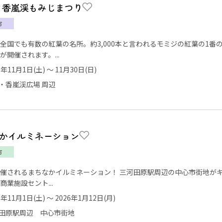
回 香嵐渓もみじまつり
市
全国でも有数の紅葉の名所。約3,000本と言われるモミジの紅葉の1番
が開催されます。...
5年11月1日(土) ～ 11月30日(日)
・香嵐渓広場 周辺
かイルミネーション
市
催されるまちなかイルミネーション！ 三河田原駅周辺の中心市街地が
商業施設セント...
5年11月1日(土) ～ 2026年1月12日(月)
田原駅周辺 中心市街地