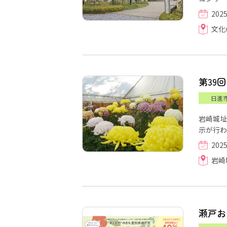
202
文化
第39
日進
岩崎城址
示が行わ
202
岩崎
瀬戸お