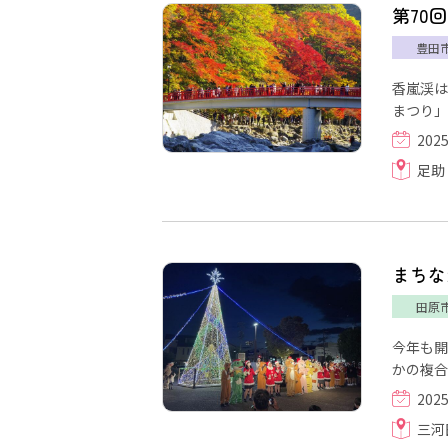
第70
豊田
香嵐渓は
まつり」
202
足助
まちな
田原
今年も開
かの複合
202
三河