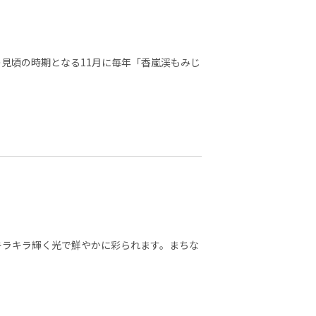
の見頃の時期となる11月に毎年「香嵐渓もみじ
キラキラ輝く光で鮮やかに彩られます。まちな