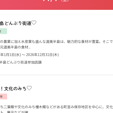
島どんぶり街道
市
の農業に加え水産業も盛んな渥美半島は、魅力的な食材が豊富。そこで
元渥美半島の食材...
5年1月1日(水) ～ 2026年12月31日(木)
半島どんぶり街道参加店舗
！文化のみち
市
ち二葉館や文化のみち橦木館などがある町並み保存地区を中心に、文化
ト、展示などが催...