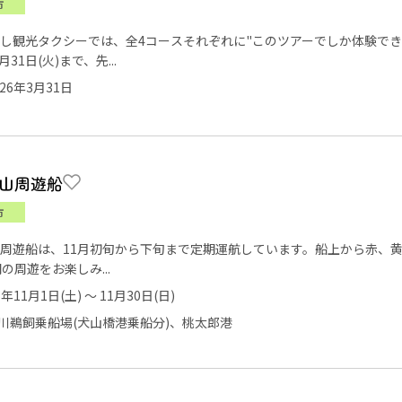
市
し観光タクシーでは、全4コースそれぞれに"このツアーでしか体験でき
月31日(火)まで、先...
26年3月31日
山周遊船
市
周遊船は、11月初旬から下旬まで定期運航しています。船上から赤、
の周遊をお楽しみ...
5年11月1日(土) ～ 11月30日(日)
川鵜飼乗船場(犬山橋港乗船分)、桃太郎港