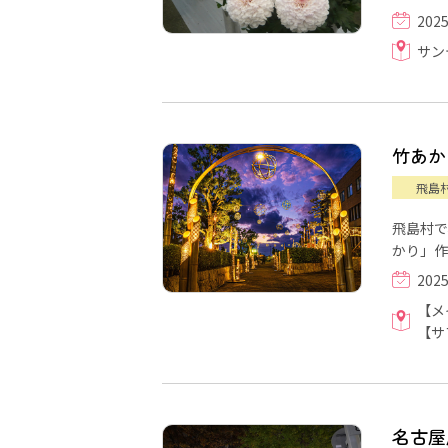
202
サン
竹あかり「
飛島
飛島村で
かり」作
202
【メ
【サ
名古屋