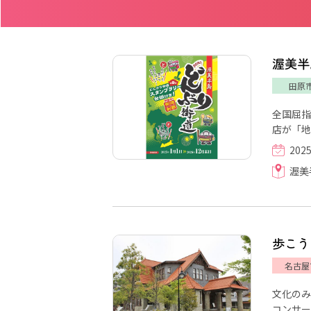
渥美半
田原
全国屈指
店が「地
202
渥美
歩こう
名古屋
文化のみ
コンサー