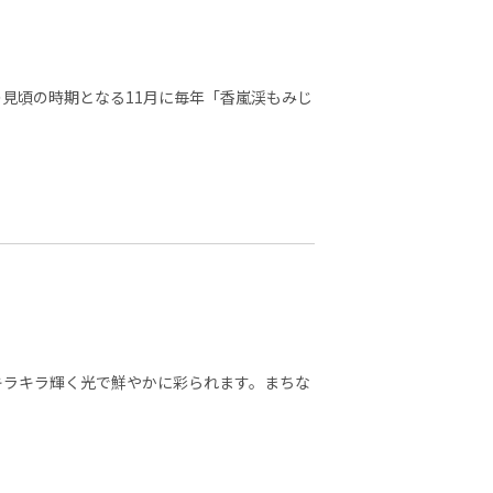
の見頃の時期となる11月に毎年「香嵐渓もみじ
キラキラ輝く光で鮮やかに彩られます。まちな