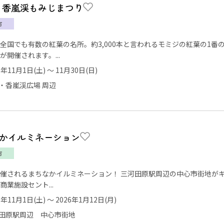
回 香嵐渓もみじまつり
市
全国でも有数の紅葉の名所。約3,000本と言われるモミジの紅葉の1番
が開催されます。...
5年11月1日(土) ～ 11月30日(日)
・香嵐渓広場 周辺
かイルミネーション
市
催されるまちなかイルミネーション！ 三河田原駅周辺の中心市街地が
商業施設セント...
5年11月1日(土) ～ 2026年1月12日(月)
田原駅周辺 中心市街地