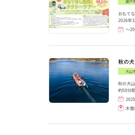
瀬戸
おもてな
2026年3
～20
秋の犬
犬山
秋の犬山
約50分間
202
木曽