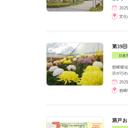
202
文化
第39
日進
岩崎城址
示が行わ
202
岩崎
瀬戸お