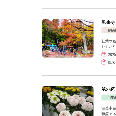
鳳来寺
新城
紅葉の名
れており
202
鳳来
第36
田原
渥美半島
特産であ