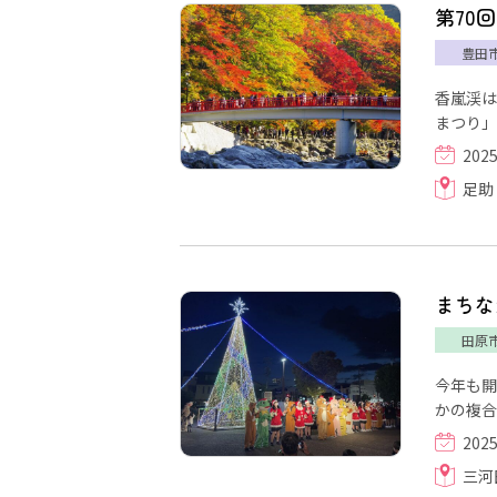
第70
豊田
香嵐渓は
まつり」
202
足助
まちな
田原
今年も開
かの複合
202
三河