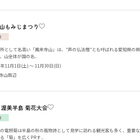
山もみじまつり
市
所として名高い「鳳来寺山」は、"声の仏法僧"とも呼ばれる愛知県の
、山全体が国の名...
5年11月1日(土) ～ 11月30日(日)
寺山周辺
回 渥美半島 菊花大会
市
の電照菊は半島の秋の風物詩として見学に訪れる観光客も多く、重要な
る「菊」を広くPRす...