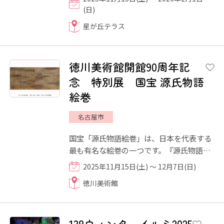
想いやった暮らしができ...
(日)
星が丘テラス
徳川美術館開館90周年記
念 特別展 国宝 源氏物語
絵巻
名古屋市
国宝「源氏物語絵巻」は、日本を代表する
最も有名な絵巻の一つです。『源氏物語』
の絵画作例として現存最古を誇り、静謐(せ
2025年11月15日(土) ～ 12月7日(日)
いひつ)な画趣の中に物...
徳川美術館
138ウィンターイルミ2025