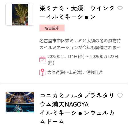
栄ミナミ・大須 ウインタ
ーイルミネーション
名古屋市
名古屋市中区栄ミナミと大須の冬の風物詩
のイルミネーションが今年も開催されま
す！ スマホGPS機能で、Xmasスタンプを
2025年11月14日(金) ～ 2026年2月22日
集めて応募できる「スマホス...
(日)
大津通(栄～上前津)、伊勢町通
コニカミノルタプラネタリ
ウム満天NAGOYA
イルミネーションウェルカ
ムドーム