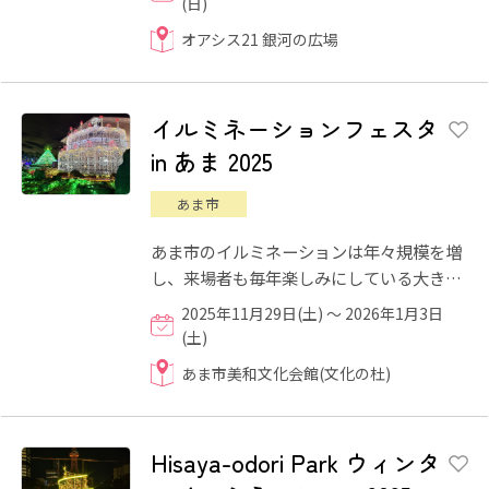
(日)
オアシス21 銀河の広場
イルミネーションフェスタ
in あま 2025
あま市
あま市のイルミネーションは年々規模を増
し、来場者も毎年楽しみにしている大きな
イベントとなっております。 今年は絵本の
2025年11月29日(土) ～ 2026年1月3日
世界をテーマに、まる...
(土)
あま市美和文化会館(文化の杜)
Hisaya-odori Park ウィンタ