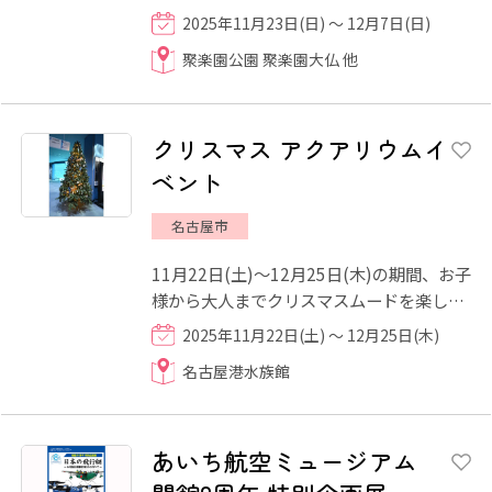
を囲むように美しく紅葉するのが見もので
2025年11月23日(日) ～ 12月7日(日)
す。嚶鳴庵での紅葉を望...
聚楽園公園 聚楽園大仏 他
クリスマス アクアリウムイ
ベント
名古屋市
11月22日(土)～12月25日(木)の期間、お子
様から大人までクリスマスムードを楽しん
でいただけるイベントを開催します！ 今年
2025年11月22日(土) ～ 12月25日(木)
のクリスマスは、名古...
名古屋港水族館
あいち航空ミュージアム