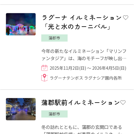
ラグーナ イルミネーション
「光と水のカーニバル」
蒲郡市
今年の新たなイルミネーション「マリンフ
ァンタジア」は、海のモチーフが映し出さ
れる3つのイルミネーションドームが青く
2025年11月2日(日) ～ 2026年4月5日(日)
煌めくトンネルで繋がれ、...
ラグーナテンボス ラグナシア園内各所
蒲郡駅前イルミネーション
蒲郡市
冬の訪れとともに、蒲郡の玄関口である
「蒲郡駅前広場」が季節のイルミネーショ