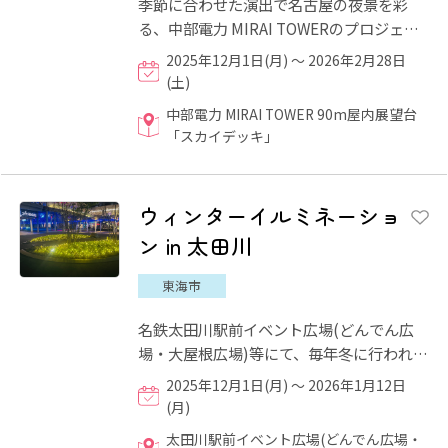
季節に合わせた演出で名古屋の夜景を彩
る、中部電力 MIRAI TOWERのプロジェク
ションマッピング。この冬は、名古屋の夜
2025年12月1日(月) ～ 2026年2月28日
景がシャンパンゴールドに！...
(土)
中部電力 MIRAI TOWER 90m屋内展望台
「スカイデッキ」
ウィンターイルミネーショ
ン in 太田川
東海市
名鉄太田川駅前イベント広場(どんでん広
場・大屋根広場)等にて、毎年冬に行われる
イルミネーションイベント。その年のテー
2025年12月1日(月) ～ 2026年1月12日
マに沿って、駅の東西で...
(月)
太田川駅前イベント広場(どんでん広場・