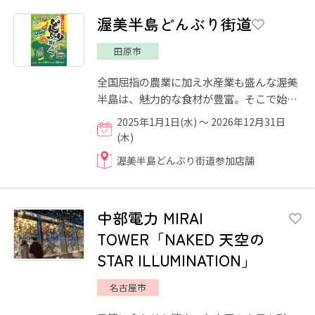
渥美半島どんぶり街道
田原市
全国屈指の農業に加え水産業も盛んな渥美
半島は、魅力的な食材が豊富。そこで始ま
ったのが「渥美半島どんぶり街道」。各店
2025年1月1日(水) ～ 2026年12月31日
が「地元渥美半島の食材...
(木)
渥美半島どんぶり街道参加店舗
中部電力 MIRAI
TOWER「NAKED 天空の
STAR ILLUMINATION」
名古屋市