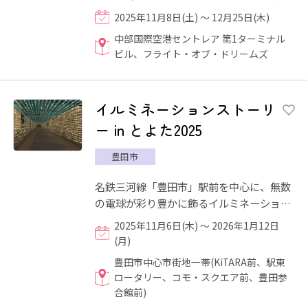
を活用したオーナメントや参加型ワークシ
2025年11月8日(土) ～ 12月25日(木)
ョップ、空と海と山をイメ...
中部国際空港セントレア 第1ターミナル
ビル、フライト・オブ・ドリームズ
イルミネーションストーリ
ー in とよた2025
豊田市
名鉄三河線「豊田市」駅前を中心に、無数
の電球が彩り豊かに飾るイルミネーション
イベントです。 名鉄豊田市駅前ロータリ
2025年11月6日(木) ～ 2026年1月12日
ー、コモスクエア前、KiT...
(月)
豊田市中心市街地一帯(KiTARA前、駅東
ロータリー、コモ・スクエア前、豊田参
合館前)