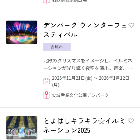
デンパーク ウィンターフェ
スティバル
安城市
北欧のクリスマスをイメージし、イルミネ
ーションが光り輝く夜空を演出。音楽、
光、花火が融合した迫力満点のステージシ
2025年11月21日(金) ～ 2026年1月12日
ョーも開催！きらめく園内...
(月)
安城産業文化公園デンパーク
とよはしキラキラ☆イルミ
ネーション2025