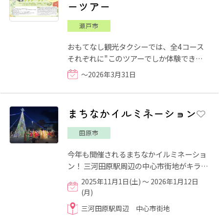
ーツアー
瀬戸市
おもてなし観光タクシーでは、全4コース
それぞれに"このツアーでしか体験できな
い特別メニュー"を盛り込んでいます。
～2026年3月31日
2026年3月31日(火)まで、先...
まちなかイルミネーション
田原市
今年も開催されるまちなかイルミネーショ
ン！ 三河田原駅周辺の中心市街地がキラキ
ラ輝く光で鮮やかに彩られます。まちなか
2025年11月1日(土) ～ 2026年1月12日
の複合商業施設セント...
(月)
三河田原駅周辺 中心市街地