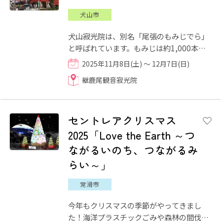
犬山市
犬山寂光院は、別名「尾張のもみじでら」
と呼ばれています。もみじは約1,000本あ
り、特に巨木が多くて葉が細かく色鮮やか
2025年11月8日(土) ～ 12月7日(日)
に染まるので、見応えも十...
継鹿尾観音寂光院
セントレアクリスマス
2025「Love the Earth ～つ
ながるいのち、つながるみ
らい～」
常滑市
今年もクリスマスの季節がやってきまし
た！海洋プラスチックごみや森林の間伐材