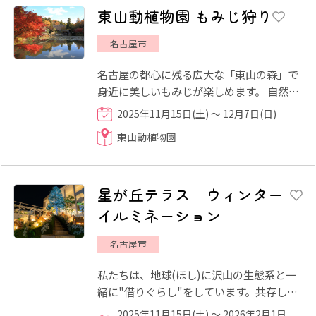
東山動植物園 もみじ狩り
名古屋市
名古屋の都心に残る広大な「東山の森」で
身近に美しいもみじが楽しめます。 自然の
林を生かした園地では自生する樹種でも紅
2025年11月15日(土) ～ 12月7日(日)
葉するものがあり、色...
東山動植物園
星が丘テラス ウィンター
イルミネーション
名古屋市
私たちは、地球(ほし)に沢山の生態系と一
緒に"借りぐらし"をしています。共存して
いる植物や動物、虫のこと、地球のことを
2025年11月15日(土) ～ 2026年2月1日