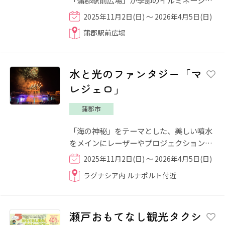
ンで彩られます。やさしい光に包まれた駅
2025年11月2日(日) ～ 2026年4月5日(日)
前は、訪れる人を温かく迎...
蒲郡駅前広場
水と光のファンタジー「マ
レジェロ」
蒲郡市
「海の神秘」をテーマとした、美しい噴水
をメインにレーザーやプロジェクション・
マッピングなど様々な「光」と華麗なダン
2025年11月2日(日) ～ 2026年4月5日(日)
サーのパフォーマンス、...
ラグナシア内 ルナポルト付近
瀬戸おもてなし観光タクシ