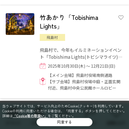
竹あかり「Tobishima
Lights」
飛島村
飛島村で、今年もイルミネーションイベン
ト「Tobishima Lights(トビシマライツ)」
が開催されます！メイン会場では「竹あか
2025年10月30日(木) ～ 12月21日(日)
り」作品、サブ会場では...
【メイン会場】飛島村役場南側通路
【サブ会場】飛島村役場中庭・正面玄関
付近、飛島村中央公民館ホールロビー
当ウェブサイトでは、サービス向上のためCookie(クッキー)を利用しています。
名古屋広小路通エクスプレ
Cookieの利用に同意いただける場合は、「同意する」ボタンを押してください。
詳細は
「Cookie等の取扱い」
をご覧ください。
ス イルミネーション
同意する
イベント
スポット
特集
コース
お気に入り