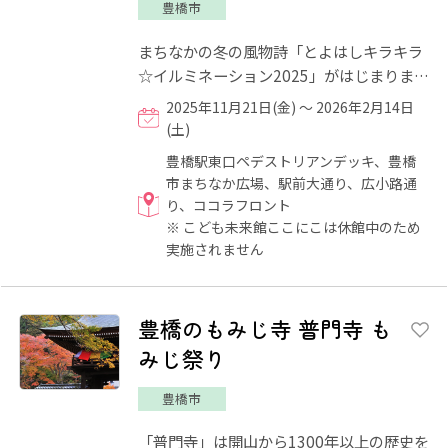
豊橋市
まちなかの冬の風物詩「とよはしキラキラ
☆イルミネーション2025」がはじまりま
す！「冬空のヒカリ散歩」をキャッチフレ
2025年11月21日(金) ～ 2026年2月14日
ーズに、プロジェクションマ...
(土)
豊橋駅東口ペデストリアンデッキ、豊橋
市まちなか広場、駅前大通り、広小路通
り、ココラフロント
※ こども未来館ここにこは休館中のため
実施されません
豊橋のもみじ寺 普門寺 も
みじ祭り
豊橋市
「普門寺」は開山から1300年以上の歴史を