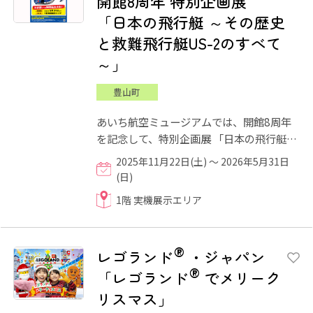
開館8周年 特別企画展
「日本の飛行艇 ～その歴史
と救難飛行艇US-2のすべて
～」
豊山町
あいち航空ミュージアムでは、開館8周年
を記念して、特別企画展 「日本の飛行艇～
その歴史と救難飛行艇US-2のすべて～」
2025年11月22日(土) ～ 2026年5月31日
を開催します。海上での離...
(日)
1階 実機展示エリア
®
レゴランド
・ジャパン
®
「レゴランド
でメリーク
リスマス」