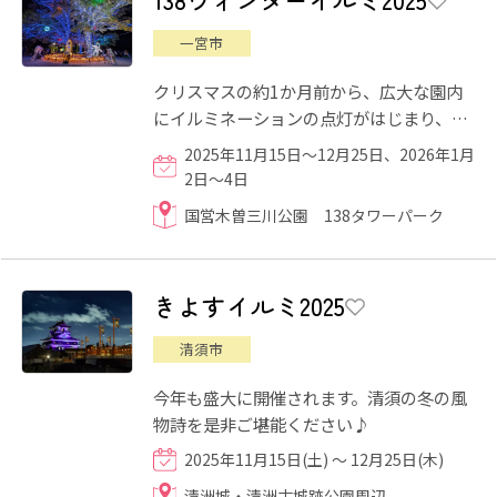
一宮市
クリスマスの約1か月前から、広大な園内
にイルミネーションの点灯がはじまり、冬
のおでかけスポットとして人気となってい
2025年11月15日～12月25日、2026年1月
ます。 テーマは「MIRAI...
2日～4日
国営木曽三川公園 138タワーパーク
きよすイルミ2025
清須市
今年も盛大に開催されます。清須の冬の風
物詩を是非ご堪能ください♪
2025年11月15日(土) ～ 12月25日(木)
清洲城・清洲古城跡公園周辺