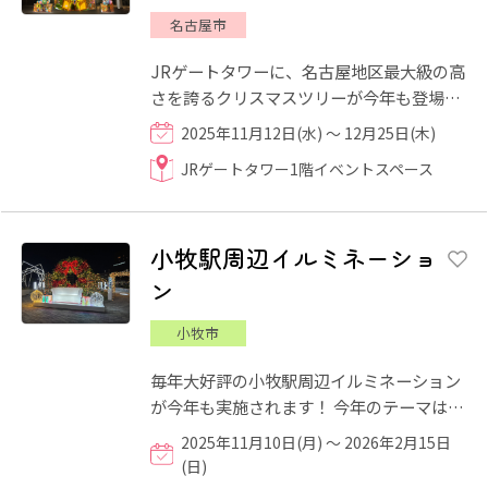
名古屋市
JRゲートタワーに、名古屋地区最大級の高
さを誇るクリスマスツリーが今年も登場！
2025年は、タワーズ開業25周年を飾るク
2025年11月12日(水) ～ 12月25日(木)
リスマスツリー「TOWERS ...
JRゲートタワー1階イベントスペース
小牧駅周辺イルミネーショ
ン
小牧市
毎年大好評の小牧駅周辺イルミネーション
が今年も実施されます！ 今年のテーマは
「Luminous70th～市制70周年、そして光
2025年11月10日(月) ～ 2026年2月15日
の未来へ～」と題し、市制7...
(日)