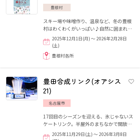
豊根村
スキー場や味噌作り、温泉など、冬の豊根
村はわくわくがいっぱい♪自然に囲まれた
地域ならではの里山体験を楽しむことがで
2025年12月1日(月) ～ 2026年2月28日
きます！
(土)
豊根村各所
豊田合成リンク(オアシス
21)
名古屋市
17回目のシーズンを迎える、氷じゃないス
ケートリンク。半屋外のまちなかで開放的
な気分を味わえる、非日常のアクティビテ
2025年11月29日(土) ～ 2026年3月8日
ィスポットです。 氷と...