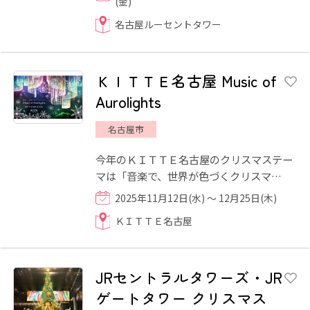
(金)
名古屋ルーセントタワー
ＫＩＴＴＥ名古屋 Music of
Aurolights
名古屋市
今年のＫＩＴＴＥ名古屋のクリスマステー
マは「音楽で、世界が色づくクリスマ
ス」。目に見えない"音楽"が鮮やかな彩り
2025年11月12日(水) ～ 12月25日(木)
としてオーロラに映し出され...
ＫＩＴＴＥ名古屋
JRセントラルタワーズ・JR
ゲートタワー クリスマス