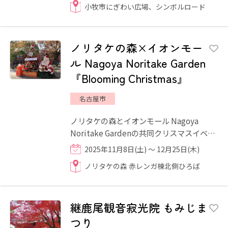
小牧市にぎわい広場、シンボルロード
ノリタケの森×イオンモー
ル Nagoya Noritake Garden
『Blooming Christmas』
名古屋市
ノリタケの森とイオンモール Nagoya
Noritake Gardenの共同クリスマスイベン
トが開催されます。 今年は「ぬくもりと思
2025年11月8日(土) ～ 12月25日(木)
いやりの気持ちが咲きますよ...
ノリタケの森 赤レンガ棟北側ひろば
継鹿尾観音寂光院 もみじま
つり