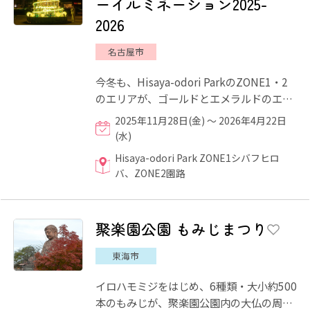
ーイルミネーション2025-
2026
名古屋市
今冬も、Hisaya-odori ParkのZONE1・2
のエリアが、ゴールドとエメラルドのエレ
ガントな光に包まれます！ZONE2は、遊歩
2025年11月28日(金) ～ 2026年4月22日
道や陸橋がイルミネーション...
(水)
Hisaya-odori Park ZONE1シバフヒロ
バ、ZONE2園路
聚楽園公園 もみじまつり
東海市
イロハモミジをはじめ、6種類・大小約500
本のもみじが、聚楽園公園内の大仏の周り