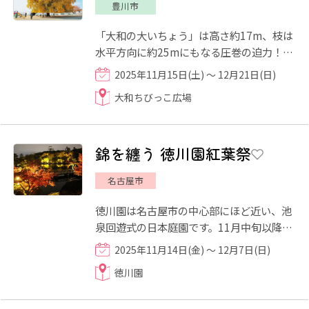
豊川市
「大和の大いちょう」は高さ約17m、枝は
水平方向に約25mにもなる圧巻の迫力！そ
んな大いちょうを眺めながら、物産展を楽
2025年11月15日(土) ～ 12月21日(日)
しみませんか？夜にはライ...
大和ちびっこ広場
錦を纏う 徳川園紅葉祭
名古屋市
徳川園は名古屋市の中心部にほど近い、池
泉回遊式の日本庭園です。11月中旬以降、
園内ではモミジなど約100本の木々が鮮や
2025年11月14日(金) ～ 12月7日(日)
かに色づき、秋の深まりを...
徳川園