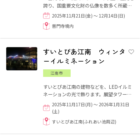
誇り、国重要文化財の仏像を数多く所蔵す
る貴重なお寺です。愛知県で遅くまで紅葉
2025年11月21日(金) ～ 12月14日(日)
を楽しめる「豊橋のもみ...
普門寺境内
すいとぴあ江南 ウィンタ
ーイルミネーション
江南市
すいとぴあ江南の建物などを、LEDイルミ
ネーションの光で飾ります。展望タワーか
らきらきらと輝く美しい夜景も望むことが
2025年11月17日(月) ～ 2026年1月31日
できます。 ※ 画像は今...
(土)
すいとぴあ江南(ふれあい池周辺)