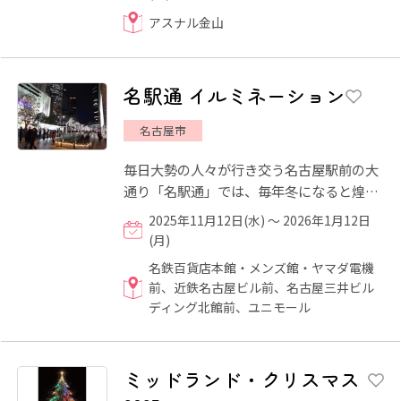
アスナル金山
名駅通 イルミネーション
名古屋市
毎日大勢の人々が行き交う名古屋駅前の大
通り「名駅通」では、毎年冬になると煌び
やかなイルミネーションが歩道を飾りま
2025年11月12日(水) ～ 2026年1月12日
す。冬の訪れを感じる風物...
(月)
名鉄百貨店本館・メンズ館・ヤマダ電機
前、近鉄名古屋ビル前、名古屋三井ビル
ディング北館前、ユニモール
ミッドランド・クリスマス