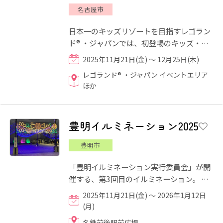
名古屋市
日本一のキッズリゾートを目指すレゴラン
ド® ・ジャパンでは、初登場のキッズ・イ
ルミネーション「ひかりのおと」をはじ
2025年11月21日(金) ～ 12月25日(木)
め、人気の参加型スペ...
レゴランド® ・ジャパン イベントエリア
ほか
豊明イルミネーション2025
豊明市
「豊明イルミネーション実行委員会」が開
催する、第3回目のイルミネーション。 豊
明夏まつりのワークショップで作られたオ
2025年11月21日(金) ～ 2026年1月12日
リジナルイルミネーショ...
(月)
名鉄前後駅前広場