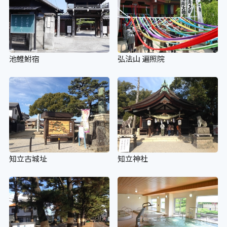
池鯉鮒宿
弘法山 遍照院
知立古城址
知立神社