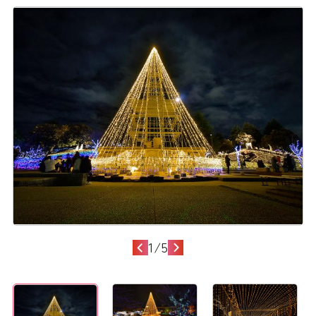
1
/
5