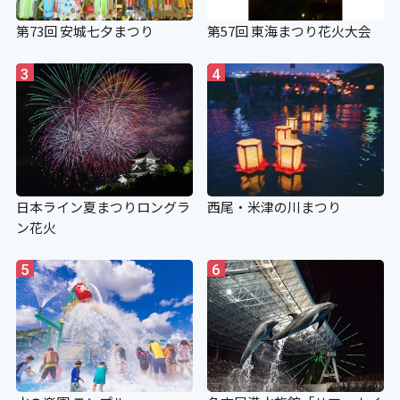
第73回 安城七夕まつり
第57回 東海まつり花火大会
3
4
日本ライン夏まつりロングラ
西尾・米津の川まつり
ン花火
5
6