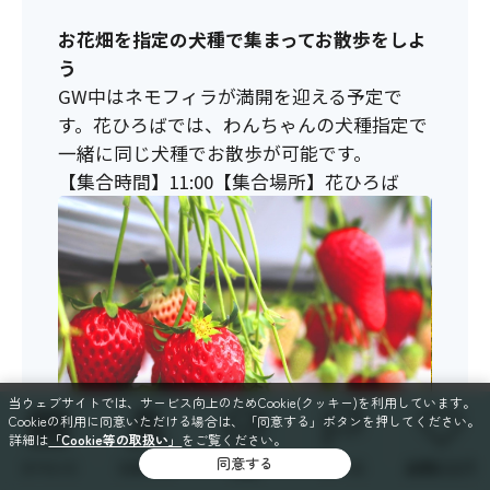
お花畑を指定の犬種で集まってお散歩をしよ
う
GW中はネモフィラが満開を迎える予定で
す。花ひろばでは、わんちゃんの犬種指定で
一緒に同じ犬種でお散歩が可能です。
【集合時間】11:00【集合場所】花ひろば
当ウェブサイトでは、サービス向上のためCookie(クッキー)を利用しています。
Cookieの利用に同意いただける場合は、「同意する」ボタンを押してください。
詳細は
「Cookie等の取扱い」
をご覧ください。
同意する
イベント
スポット
特集
コース
お気に入り