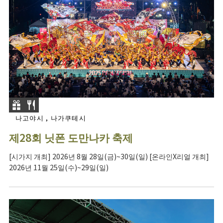
나고야시 , 나가쿠테시
제28회 닛폰 도만나카 축제
[시가지 개최] 2026년 8월 28일(금)~30일(일) [온라인X리얼 개최]
2026년 11월 25일(수)~29일(일)