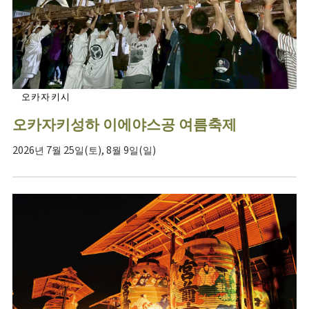
오카자키시
오카자키성하 이에야스공 여름축제
2026년 7월 25일(토), 8월 9일(일)