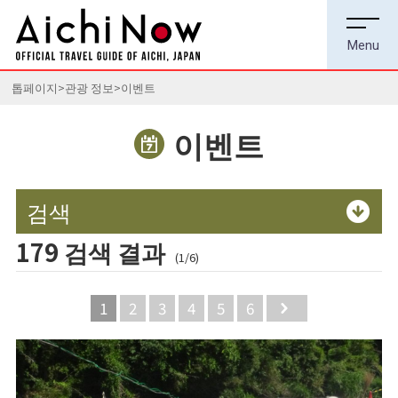
톱페이지
관광 정보
이벤트
이벤트
검색
179 검색 결과
(1/6)
1
2
3
4
5
6
Next