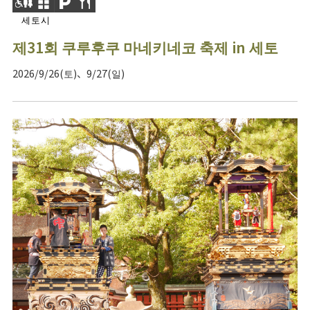
세토시
제31회 쿠루후쿠 마네키네코 축제 in 세토
2026/9/26(토)、9/27(일)