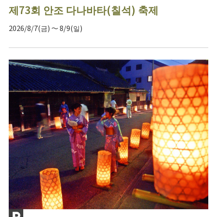
제73회 안조 다나바타(칠석) 축제
2026/8/7(금) ～ 8/9(일)