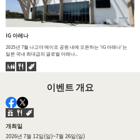
IG 아레나
나
2025년 7월 나고야 메이조 공원 내에 오픈하는 'IG 아레나'는
나
일본 국내 최대급의 글로벌 아레나...
나
이벤트 개요
개최일
2026년 7월 12일(일)~7월 26일(일)