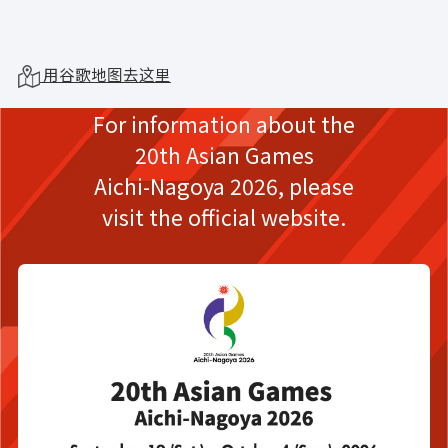
用谷歌地图去这里
For information about the
20th Asian Games
Aichi-Nagoya 2026,
please
visit the official website.