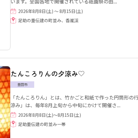
います。全国各地で開催されている祇園祭の由...
2026年8月8日(土) ～ 8月15日(土)
足助の重伝建の町並み、香嵐渓
たんころりんの夕涼み
豊田市
「たんころりん」とは、竹かごと和紙で作った円筒形の行
涼み」は、毎年8月上旬から中旬にかけて開催さ...
2026年8月8日(土)～8月15日(土)
足助重伝建の町並み一帯