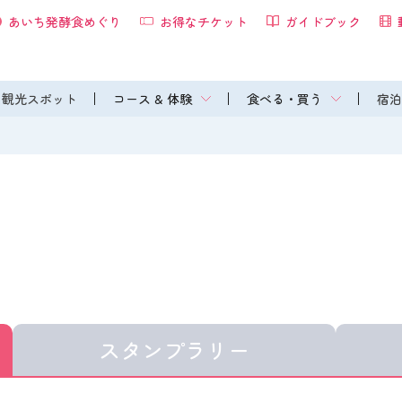
あいち発酵食めぐり
お得なチケット
ガイドブック
観光スポット
コース & 体験
食べる・買う
宿泊
スタンプラリー