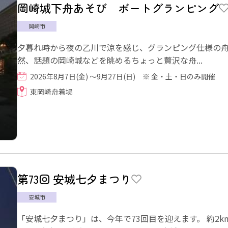
岡崎城下舟あそび ボートグランピング
岡崎市
夕暮れ時から夜の乙川で涼を感じ、グランピング仕様の
然、話題の岡崎城などを眺めるちょっと贅沢な舟...
2026年8月7日(金) 〜9月27日(日) ※ 金・土・日のみ開催
東岡崎舟着場
第73回 安城七夕まつり
安城市
「安城七夕まつり」は、今年で73回目を迎えます。 約2