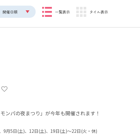
開催日順
一覧表示
タイル表示
」
「モンパの夜まつり」が今年も開催されます！
)、9月5日(土)、12日(土)、19日(土)～22日(火・休)