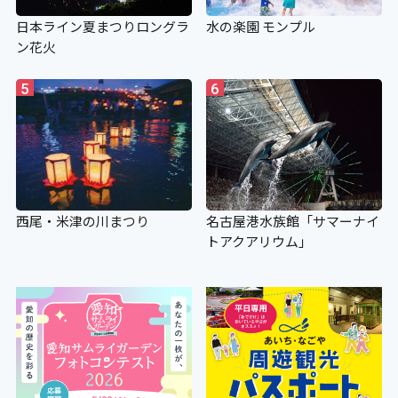
日本ライン夏まつりロングラ
水の楽園 モンプル
ン花火
5
6
西尾・米津の川まつり
名古屋港水族館「サマーナイ
トアクアリウム」