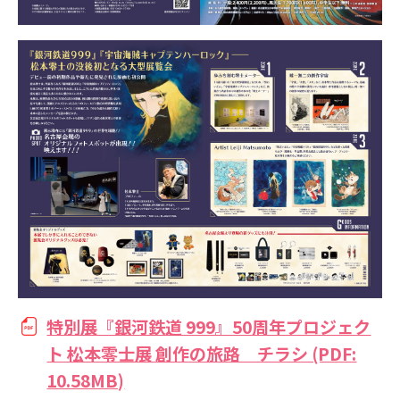
特別展『銀河鉄道 999』50周年プロジェク
ト 松本零士展 創作の旅路 チラシ (PDF:
10.58MB)