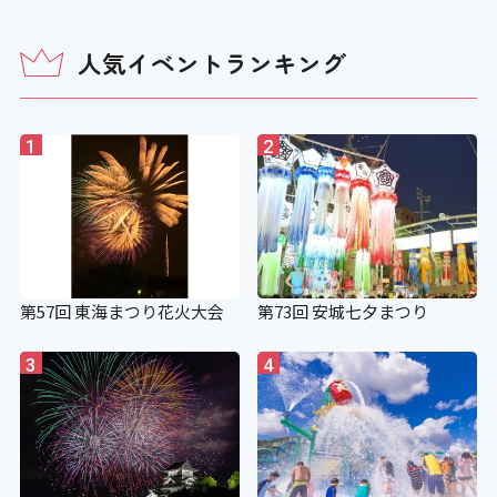
人気イベントランキング
1
2
第57回 東海まつり花火大会
第73回 安城七夕まつり
3
4