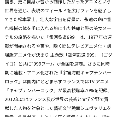
描き、更に自身が昔から制作したかったアニメという
世界を通じ、表現のフィールドを広げファンを魅了し
てきた松本零士。壮大な宇宙を背景に、永遠の命に憧
れ機械の体を手に入れる旅に出た鉄郎と謎の美女メー
テルの旅路を描いた「銀河鉄道999」は、1977年の連
載が開始されるや否や、瞬く間にテレビアニメ化・劇
場版アニメ化が決まり 主題歌「銀河鉄道 999」（ゴダ
イゴ）と共に“999ブーム”が全国を席巻。さらに同時
期に連載・アニメ化された『宇宙海賊キャプテンハー
ロック』は国内にとどまらずフランスではTV アニメ
「キャプテンハーロック」が最高視聴率70%を記録、
2012年にはフランス及び世界の芸術と文学分野で貢
献した人物を対象とした藝術文学勲章シュヴァリエを
受章。作品がアートとして高く評価されました。描か