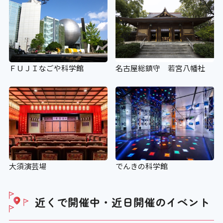
ＦＵＪＩなごや科学館
名古屋総鎮守 若宮八幡社
大須演芸場
でんきの科学館
近くで開催中・近日開催の
イベント