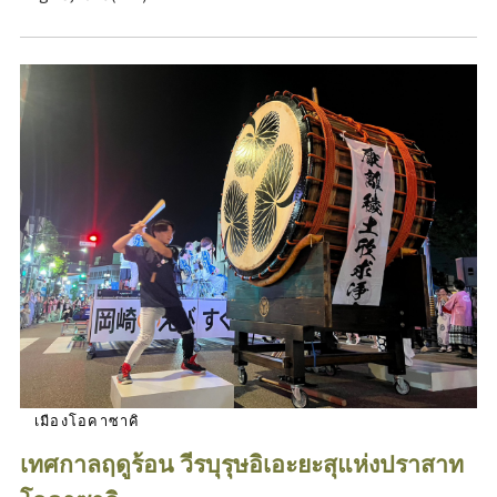
เมืองโอคาซาคิ
เทศกาลฤดูร้อน วีรบุรุษอิเอะยะสุแห่งปราสาท