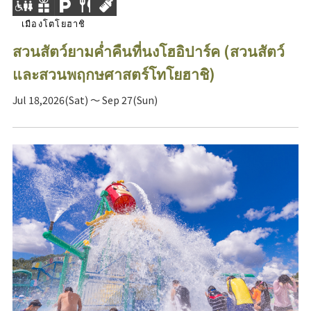
เมืองโตโยฮาชิ
สวนสัตว์ยามค่ำคืนที่นงโฮอิปาร์ค (สวนสัตว์
และสวนพฤกษศาสตร์โทโยฮาชิ)
Jul 18,2026(Sat) ～ Sep 27(Sun)