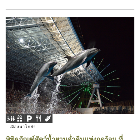
เมืองนาโกย่า
พิพิธภัณฑ์สัตว์น้ำยามค่ำคืนแห่งฤดูร้อน ที่