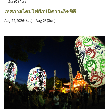
เมืองนิชิโอะ
เทศกาลโคมไฟยักษ์มิคาวะอิชชิคิ
Aug 22,2026(Sat)、Aug 23(Sun)