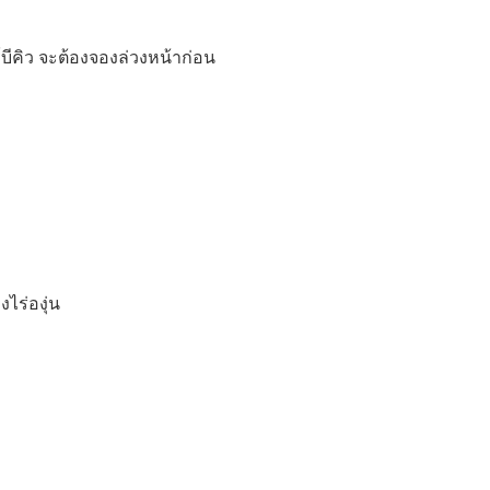
ร์บีคิว จะต้องจองล่วงหน้าก่อน
ไร่องุ่น