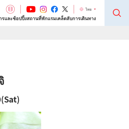
ไทย
รและช้อปปิ้ง
สถานที่พักแรม
เคล็ดลับการเดินทาง
ิ
0(Sat)