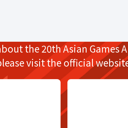
about the
20th Asian Games
A
please
visit the official websit