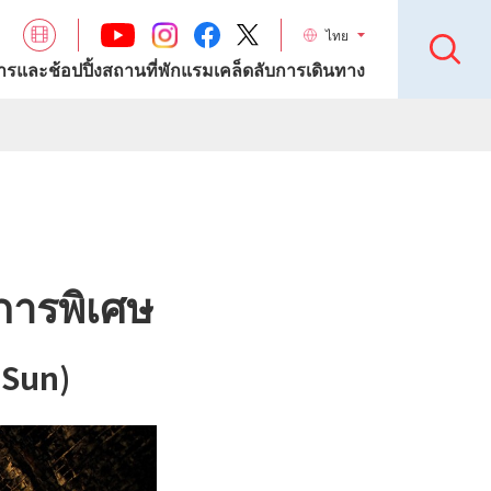
ไทย
รและช้อปปิ้ง
สถานที่พักแรม
เคล็ดลับการเดินทาง
นการพิเศษ
(Sun)