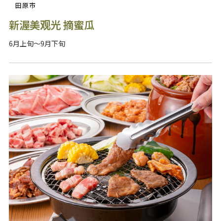
田原市
新渥美观光 摘蜜瓜
6月上旬～9月下旬