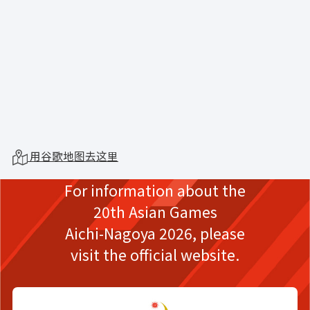
用谷歌地图去这里
For information about the
20th Asian Games
Aichi-Nagoya 2026,
please
visit the official website.