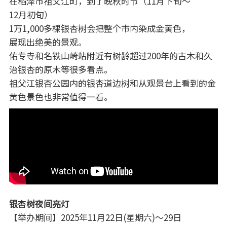
在稻泽市祖父江町，到了晚秋时节（11月下旬～
12月初旬）
1万1,000多棵银杏树会把整个市内染成金黄色，
展现出绝美的景观。
佑专寺和名铁山崎站附近有树龄超过200年的古木和久
治银杏的原木等很多看点。
祖父江银杏公园内的银杏道边树和从观景台上看到的金
黄色景色也非常值得一看。
银杏树夜间亮灯
【举办期间】2025年11月22日(星期六)～29日