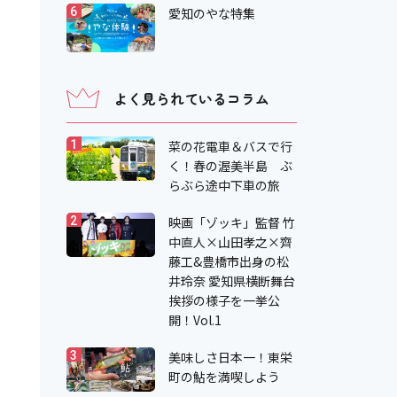
愛知のやな特集
6
よく見られているコラム
菜の花電車＆バスで行
1
く！春の渥美半島 ぶ
らぶら途中下車の旅
映画「ゾッキ」監督 竹
2
中直人×山田孝之×齊
藤工&豊橋市出身の松
井玲奈 愛知県横断舞台
挨拶の様子を一挙公
開！Vol.1
美味しさ日本一！東栄
3
町の鮎を満喫しよう