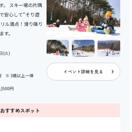
す。 スキー場の片隅
で安心して“そり遊
スリル満点！滑り降り
ます。
日(火)
イベント詳細を見る
0円 ※ 3歳以上一律
)500円
のおすすめスポット