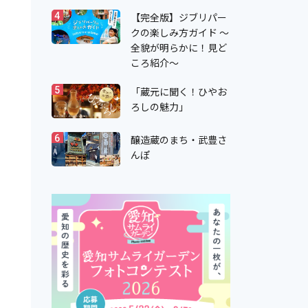
【完全版】ジブリパー
4
クの楽しみ方ガイド ～
全貌が明らかに！見ど
ころ紹介～
「蔵元に聞く！ひやお
5
ろしの魅力」
醸造蔵のまち・武豊さ
6
んぽ