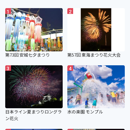
1
2
第73回 安城七夕まつり
第57回 東海まつり花火大会
3
4
日本ライン夏まつりロングラ
水の楽園 モンプル
ン花火