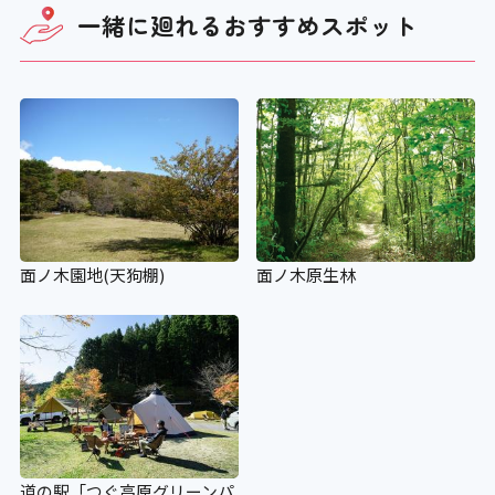
一緒に廻れる
おすすめスポット
面ノ木園地(天狗棚)
面ノ木原生林
道の駅「つぐ高原グリーンパ