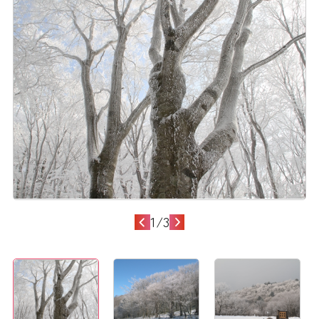
1
/
3