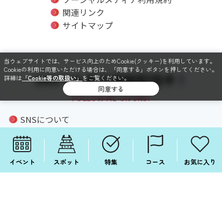
関連リンク
サイトマップ
当ウェブサイトでは、サービス向上のためCookie(クッキー)を利用しています。
Cookieの利用に同意いただける場合は、「同意する」ボタンを押してください。
SNSでも毎日情報配信中！
詳細は
「Cookie等の取扱い」
をご覧ください。
同意する
FOLLOW ME ON SNS!
SNSについて
Facebook
Instagram
イベント
スポット
特集
コース
お気に入り
X
LINE