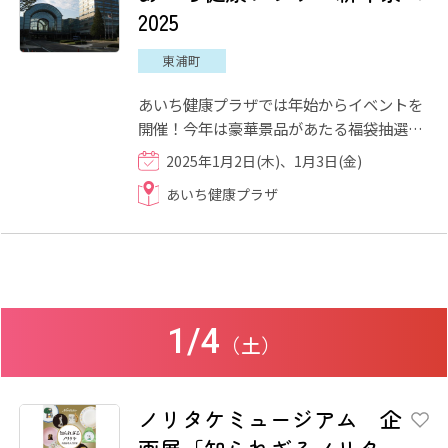
2025
東浦町
あいち健康プラザでは年始からイベントを
開催！今年は豪華景品があたる福袋抽選会
(先着各日100名)と干支せっけんプレゼン
2025年1月2日(木)、1月3日(金)
ト(先着各日50名様)が両日...
あいち健康プラザ
1/4
（土）
ノリタケミュージアム 企