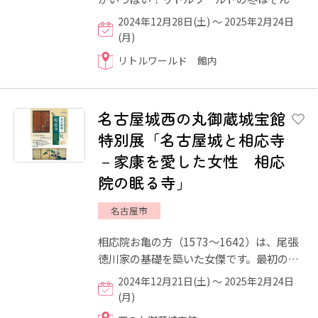
「北(ほく)」の土地にまつわるイベントが
2024年12月28日(土) ～ 2025年2月24日
盛りだくさんです。他...
(月)
リトルワールド 館内
名古屋城西の丸御蔵城宝館
特別展「名古屋城と相応寺
－家康を愛した女性 相応
院の眠る寺」
名古屋市
相応院お亀の方（1573～1642）は、尾張
徳川家の基礎を築いた女傑です。最初の夫
を失ったあと徳川家康と暮らし、のちの尾
2024年12月21日(土) ～ 2025年2月24日
張藩初代藩主義直をもうけ...
(月)