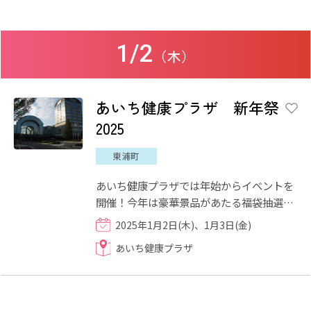
1/2
（木）
あいち健康プラザ 新年祭
2025
東浦町
あいち健康プラザでは年始からイベントを
開催！今年は豪華景品があたる福袋抽選会
(先着各日100名)と干支せっけんプレゼン
2025年1月2日(木)、1月3日(金)
ト(先着各日50名様)が両日...
あいち健康プラザ