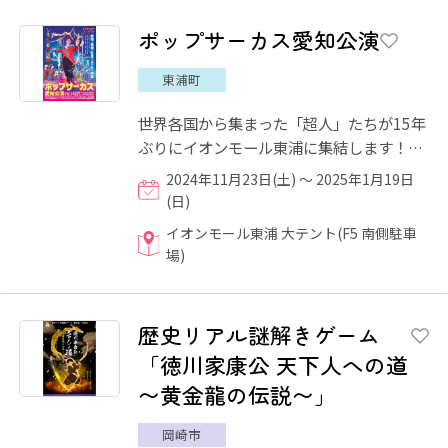
ポップサーカス愛知公演
東浦町
世界各国から集まった「超人」たちが15年
ぶりにイオンモール東浦に集結します！非
日常を演出する「大テント」内で、空中ブ
2024年11月23日(土) ～ 2025年1月19日
ランコをはじめ、アフリ...
(日)
イオンモール東浦 大テント(F5 南側駐車
場)
歴史リアル謎解きゲーム
「徳川家康公 天下人への道
〜黄金龍の伝説〜」
岡崎市