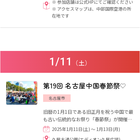
※ 参加店舗は公式HPにてご確認ください
※ アクセスマップは、中部国際空港の所
在地です
1/11
（土）
第19回 名古屋中国春節祭
名古屋市
旧暦の1月1日である旧正月を祝う中国で最
も古い伝統的なお祭り「春節祭」が開催さ
れます。 今年も多彩なイベントが盛りだく
2025年1月11日(土) ～ 1月13日(月)
さんです。屋台のグル...
久屋大通公園(エディオン久屋広場)