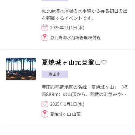
恵比寿海水浴場の水平線から昇る初日の出
を観賞するイベントです。
2025年1月1日(水)
恵比寿海水浴場管理棟付近
夏焼城ヶ山元旦登山
豊田市
豊田市稲武地区の名峰「夏焼城ヶ山」（標
高889m）の山頂から、稲武の町並みや、
恵那山・御嶽山・白山などの山並みを眺め
2025年1月1日(水)
ながら、1年の無病息災・地...
夏焼城ヶ山 山頂