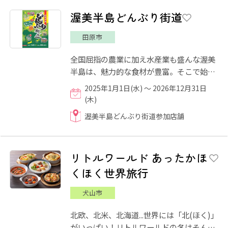
渥美半島どんぶり街道
田原市
全国屈指の農業に加え水産業も盛んな渥美
半島は、魅力的な食材が豊富。そこで始ま
ったのが「渥美半島どんぶり街道」。各店
2025年1月1日(水) ～ 2026年12月31日
が「地元渥美半島の食材...
(木)
渥美半島どんぶり街道参加店舗
リトルワールド あったかほ
くほく世界旅行
犬山市
北欧、北米、北海道...世界には「北(ほく)」
がいっぱい！リトルワールドの冬はそんな