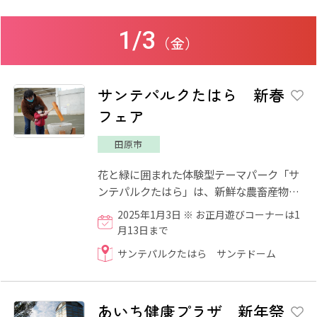
1/3
（金）
サンテパルクたはら 新春
フェア
田原市
花と緑に囲まれた体験型テーマパーク「サ
ンテパルクたはら」は、新鮮な農畜産物の
直売所や遊具、レストラン、小動物園など
2025年1月3日 ※ お正月遊びコーナーは1
があり、ファミリーに人...
月13日まで
サンテパルクたはら サンテドーム
あいち健康プラザ 新年祭