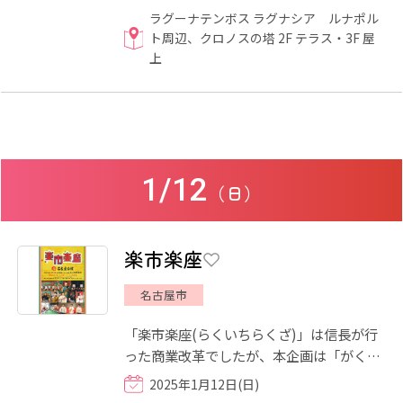
自然界の美の造形を描きな...
ラグーナテンボス ラグナシア ルナポル
ト周辺、クロノスの塔 2F テラス・3F 屋
上
1/12
（日）
楽市楽座
名古屋市
「楽市楽座(らくいちらくざ)」は信長が行
った商業改革でしたが、本企画は「がくい
ちがくざ」と呼びます。日本の芸能は、長
2025年1月12日(日)
い歴史の中でお互いに繋...