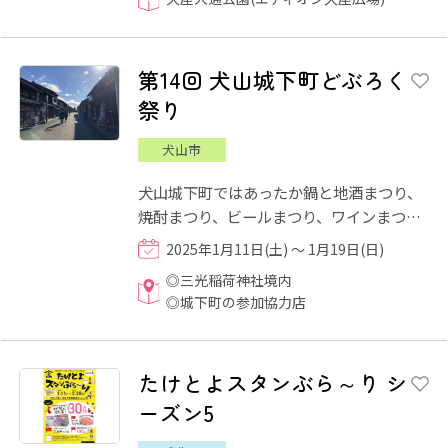
第14回 犬山城下町どぶろく
祭り
犬山市
犬山城下町ではあったか鍋と地酒まつり、
焼酎まつり、ビールまつり、ワインまつり
等が毎年開催されています。頑張れ東北！
2025年1月11日(土) ～ 1月19日(日)
応援の気持ちから、東北...
◎三光稲荷神社境内
◎城下町の参加協力店
たけとよスタンぶら～り シ
ーズン5