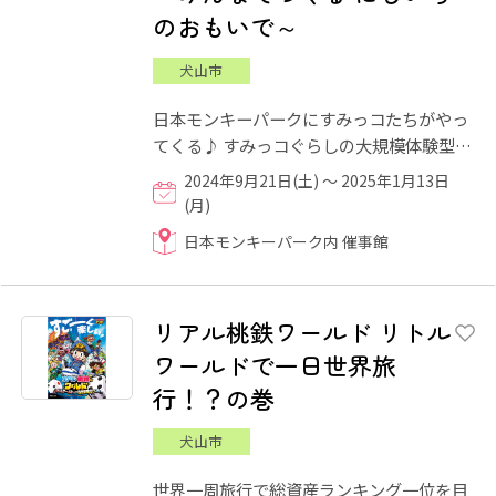
のおもいで～
犬山市
日本モンキーパークにすみっコたちがやっ
てくる♪ すみっコぐらしの大規模体験型イ
ベントが開催中！ わくわくしちゃうしかけ
2024年9月21日(土) ～ 2025年1月13日
遊びやフォトスポット...
(月)
日本モンキーパーク内 催事館
リアル桃鉄ワールド リトル
ワールドで一日世界旅
行！？の巻
犬山市
世界一周旅行で総資産ランキング一位を目