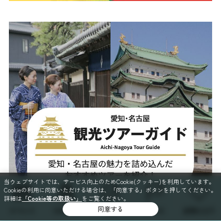
当ウェブサイトでは、サービス向上のためCookie(クッキー)を利用しています。
Cookieの利用に同意いただける場合は、「同意する」ボタンを押してください。
詳細は
「Cookie等の取扱い」
をご覧ください。
同意する
イベント
スポット
特集
コース
お気に入り