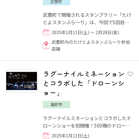
武豊町
武豊町で開催されるスタンプラリー「たけ
とよスタンぶら～り」は、今回で5回目！
武豊町内のスタンプラリー参加店舗で飲
2025年1月11日(土) ～ 2月28日(金)
食・商品購入をして、店舗ご...
武豊町内のたけとよスタンぶら～り参加
店舗
ラグーナイルミネーション
とコラボした「ドローンシ
ョー」
蒲郡市
ラグーナイルミネーションとコラボしたド
ローンショーを初開催！500機のドローン
をラグナシア園内方向に向けて打ち上げ、
2025年1月11日(土)