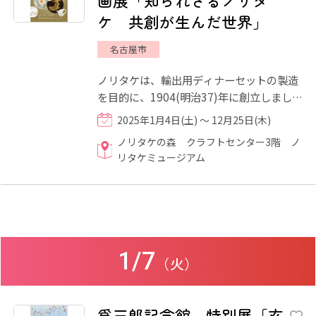
画展「知られざるノリタ
ケ 共創が生んだ世界」
名古屋市
ノリタケは、輸出用ディナーセットの製造
を目的に、1904(明治37)年に創立しまし
た。ディナーセットとは、サイズや用途が
2025年1月4日(土) ～ 12月25日(木)
決まった食器が人数分のセ...
ノリタケの森 クラフトセンター3階 ノ
リタケミュージアム
1/7
（火）
爲三郎記念館 特別展「玄