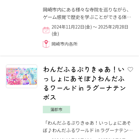
岡崎市内にある様々な寺院を巡りながら、
ゲーム感覚で歴史を学ぶことができる体験
型謎解きイベントです！ 今回は、岡崎で誕
2024年11月22日(金) ～ 2025年2月28日
生したのちに天下人と...
(金)
岡崎市内各所
わんだふるぷりきゅあ！い
っしょにあそぼ♪わんだふ
るワールド in ラグーナテン
ボス
蒲郡市
「わんだふるぷりきゅあ！いっしょにあそ
ぼ♪わんだふるワールド in ラグーナテンボ
ス」は、大人気TVアニメ「プリキュア」の