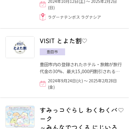
2024年10月12日(土) ～ 2025年2月2日
シリーズ第21弾「わんだ...
(日)
ラグーナテンボス ラグナシア
VISIT とよた割
豊田市
豊田市内の登録されたホテル・旅館が旅行
代金の30%、最大15,000円割引されるキ
ャンペーンです。
2024年9月24日(火) ～ 2025年2月28日
(金)
すみっコぐらし わくわくパ
ーク
～みんなでつくる にじいろ