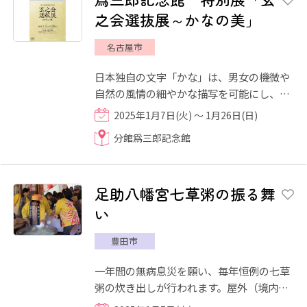
之会選抜展～かなの美」
名古屋市
日本独自の文字「かな」は、男女の機微や
自然の風情の細やかな描写を可能にし、和
歌や物語をはじめとして、文学の可能性を
2025年1月7日(火) ～ 1月26日(日)
様々に開花させてきまし...
分館爲三郎記念館
足助八幡宮七草粥の振る舞
い
豊田市
一年間の無病息災を願い、毎年恒例の七草
粥の炊き出しが行われます。屋外（境内に
小さなイスが並べてあります）で、温かい