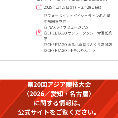
地域にて顔認証システムを活用した実証実
2025年1月27日(月) ～ 2月28日(金)
験に取り組んでいます。...
◎フォーポイントバイシェラトン名古屋
中部国際空港
◎INAXライブミュージアム
◎CHEETAGO サンレータクシー常滑営業
所
◎CHEETAGO まるは食堂りんくう常滑店
◎CHEETAGO Jホテルりんくう
第20回アジア競技大会
（2026／愛知・名古屋）
に関する情報は、
公式サイトをご覧ください。