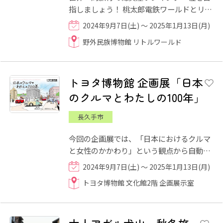
指しましょう！ 桃太郎電鉄ワールドとリト
ルワールドのコラボイベントが開催決定！
2024年9月7日(土) ～ 2025年1月13日(月)
リトルワールドで世界...
野外民族博物館 リトルワールド
トヨタ博物館 企画展「日本
のクルマとわたしの100年」
長久手市
今回の企画展では、「日本におけるクルマ
と女性のかかわり」という観点から自動車
史を5つのゾーン、車両9台で紹介します。
2024年9月7日(土) ～ 2025年1月13日(月)
1910年代には日本で最初...
トヨタ博物館 文化館2階 企画展示室