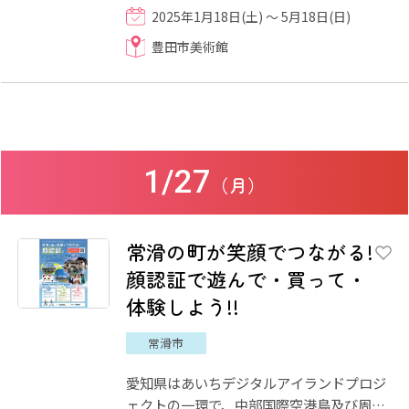
術館髙橋節郎館は、1995年11月11日に開
2025年1月18日(土) ～ 5月18日(日)
館しました。この度2024年1月...
豊田市美術館
1/27
（月）
常滑の町が笑顔でつながる!
顔認証で遊んで・買って・
体験しよう!!
常滑市
愛知県はあいちデジタルアイランドプロジ
ェクトの一環で、中部国際空港島及び周辺