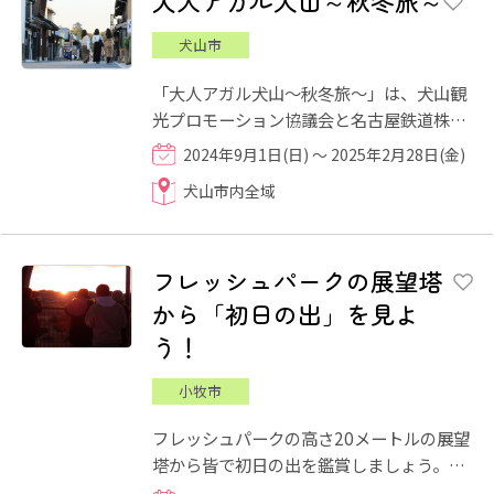
大人アガル犬山～秋冬旅～
犬山市
「大人アガル犬山～秋冬旅～」は、犬山観
光プロモーション協議会と名古屋鉄道株式
会社が、年間を通じて犬山に今も残る"本
2024年9月1日(日) ～ 2025年2月28日(金)
物"の価値を改めて発信し...
犬山市内全域
フレッシュパークの展望塔
から「初日の出」を見よ
う！
小牧市
フレッシュパークの高さ20メートルの展望
塔から皆で初日の出を鑑賞しましょう。
2025年1月1日(水･祝)は朝6:30に駐車場を