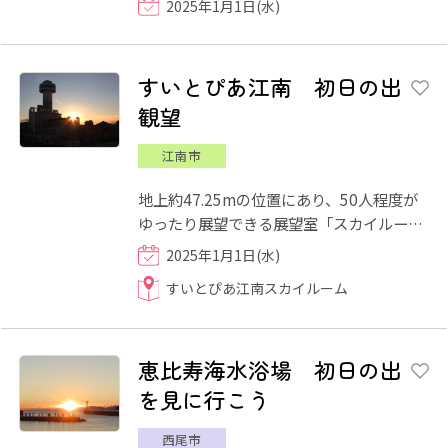
2025年1月1日(水)
開門します。日の出前は暗く...
すいとぴあ江南 初日の出
観望
江南市
地上約47.25mの位置にあり、50人程度が
ゆったり展望できる展望室「スカイルー
ム」で、初日の出を堪能できます。 当日
2025年1月1日(水)
は、7:15頃からぜんざいを無...
すいとぴあ江南スカイルーム
恵比寿海水浴場 初日の出
を見に行こう
西尾市