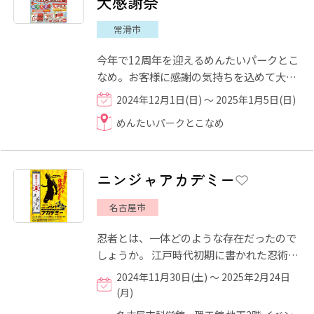
大感謝祭
常滑市
今年で12周年を迎えるめんたいパークとこ
なめ。お客様に感謝の気持ちを込めて大感
謝祭が開催されます！期間中、めんたいパ
2024年12月1日(日) ～ 2025年1月5日(日)
ーク直売店で販売してい...
めんたいパークとこなめ
ニンジャアカデミー
名古屋市
忍者とは、一体どのような存在だったので
しょうか。 江戸時代初期に書かれた忍術書
などを紐解くと、日々の鍛錬で体力や五感
2024年11月30日(土) ～ 2025年2月24日
を高め、自然の知識や...
(月)