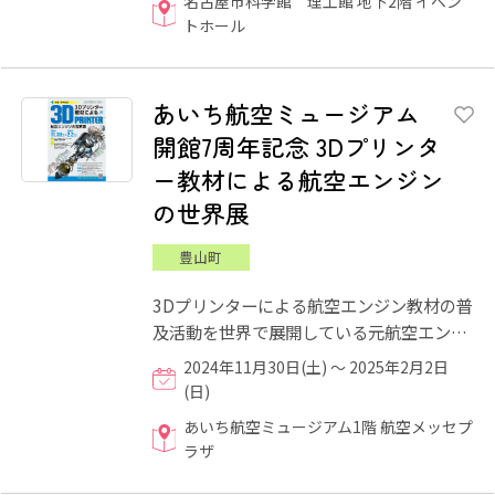
名古屋市科学館 理工館 地下2階 イベン
トホール
あいち航空ミュージアム
開館7周年記念 3Dプリンタ
ー教材による航空エンジン
の世界展
豊山町
3Dプリンターによる航空エンジン教材の普
及活動を世界で展開している元航空エンジ
ン技術者の「近藤元男」さんが製作した3D
2024年11月30日(土) ～ 2025年2月2日
航空エンジン教材および...
(日)
あいち航空ミュージアム1階 航空メッセプ
ラザ