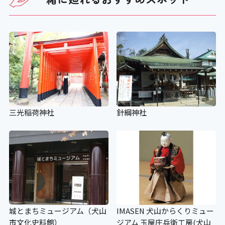
三光稲荷神社
針綱神社
城とまちミュージアム（犬山
IMASEN 犬山からくりミュー
市文化史料館）
ジアム 玉屋庄兵衛工房(犬山