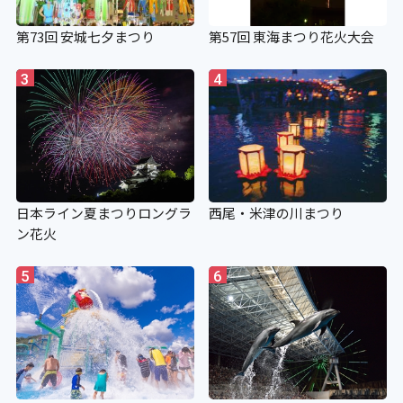
第73回 安城七夕まつり
第57回 東海まつり花火大会
3
4
日本ライン夏まつりロングラ
西尾・米津の川まつり
ン花火
5
6