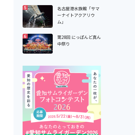
名古屋港水族館「サマ
5
ーナイトアクアリウ
ム」
第28回 にっぽんど真ん
6
中祭り