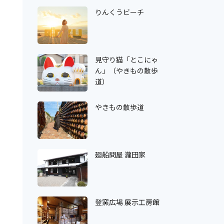
りんくうビーチ
見守り猫「とこにゃ
ん」（やきもの散歩
道）
やきもの散歩道
廻船問屋 瀧田家
登窯広場 展示工房館