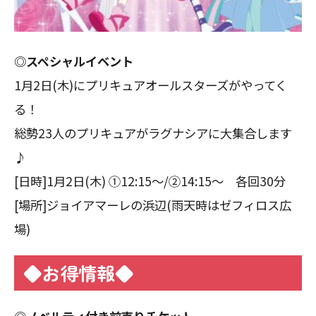
◎スペシャルイベント
1月2日(木)にプリキュアオールスターズがやってく
る！
総勢23人のプリキュアがラグナシアに大集合します
♪
[日時]1月2日(木) ①12:15～/②14:15～ 各回30分
[場所]ジョイアマーレの浜辺(雨天時はゼフィロス広
場)
◆お得情報◆