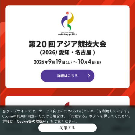
当ウェブサイトでは、サービス向上のためCookie(クッキー)を利用しています。
Cookieの利用に同意いただける場合は、「同意する」ボタンを押してください。
詳細は
「Cookie等の取扱い」
をご覧ください。
同意する
イベント
スポット
特集
コース
お気に入り