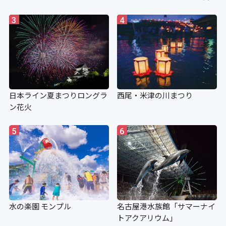
3
4
日本ライン夏まつりロングラ
西尾・米津の川まつり
ン花火
5
6
水の楽園 モンプル
名古屋港水族館「サマーナイ
トアクアリウム」