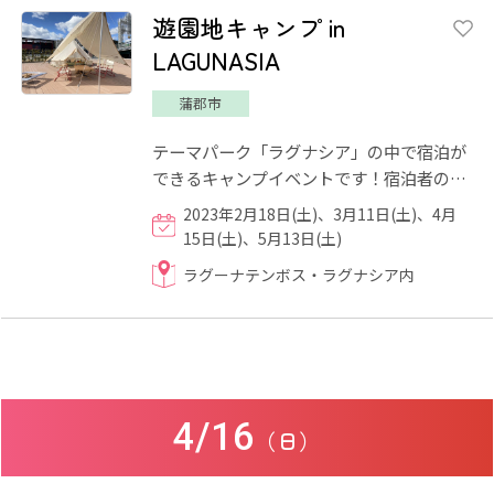
遊園地キャンプ in
LAGUNASIA
蒲郡市
テーマパーク「ラグナシア」の中で宿泊が
できるキャンプイベントです！宿泊者の方
はラグナシアに飲食物持ち込みがOKです♪
2023年2月18日(土)、3月11日(土)、4月
宿泊だからこそ楽しめるイ...
15日(土)、5月13日(土)
ラグーナテンボス・ラグナシア内
4/16
（日）