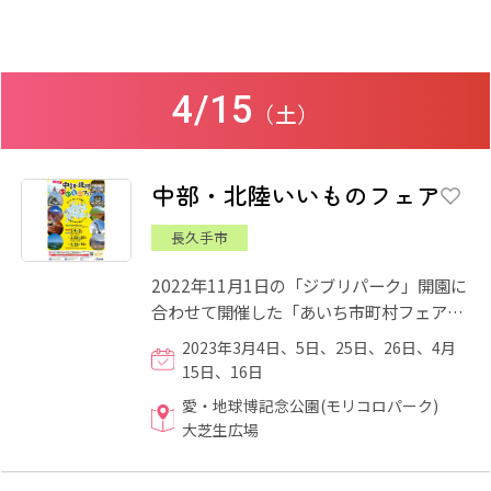
4/15
（土）
中部・北陸いいものフェア
長久手市
2022年11月1日の「ジブリパーク」開園に
合わせて開催した「あいち市町村フェア」
に引き続き、愛・地球博記念公園「モリコ
2023年3月4日、5日、25日、26日、4月
ロパーク」で中部・北陸9...
15日、16日
愛・地球博記念公園(モリコロパーク)
大芝生広場