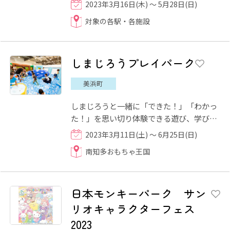
2023年3月16日(木) ～ 5月28日(日)
田川駅・堀田駅・本笠寺駅...
対象の各駅・各施設
しまじろうプレイパーク
美浜町
しまじろうと一緒に「できた！」「わかっ
た！」を思い切り体験できる遊び、学び空
間です。幼児期の学びの入口は遊びです。
2023年3月11日(土) ～ 6月25日(日)
どんな体験も学びにつな...
南知多おもちゃ王国
日本モンキーパーク サン
リオキャラクターフェス
2023