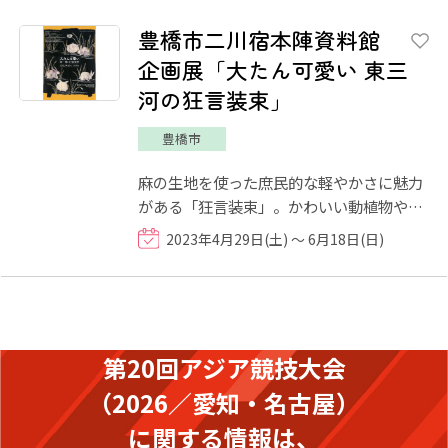
豊橋市二川宿本陣資料館
企画展「大たん可愛い 東三
河の狂言装束」
豊橋市
麻の生地を使った庶民的な軽やかさに魅力
がある「狂言装束」。かわいい動植物や農
作業の道具など身近な対象を題材に、大胆
2023年4月29日(土) ～ 6月18日(日)
な構図で染め上げた生地...
第20回アジア競技大会
（2026／愛知・名古屋）
に関する情報は、