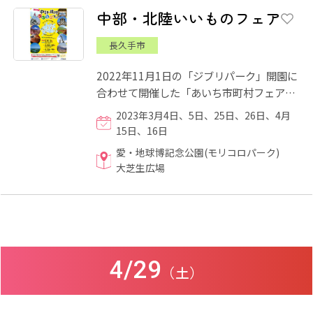
中部・北陸いいものフェア
長久手市
2022年11月1日の「ジブリパーク」開園に
合わせて開催した「あいち市町村フェア」
に引き続き、愛・地球博記念公園「モリコ
2023年3月4日、5日、25日、26日、4月
ロパーク」で中部・北陸9...
15日、16日
愛・地球博記念公園(モリコロパーク)
大芝生広場
4/29
（土）