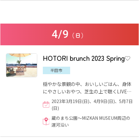
4/9
（日）
HOTORI brunch 2023 Spring
半田市
穏やかな景観の中、おいしいごはん、身体
にやさしいおやつ、芝生の上で聴くLIVE、
ワークショップやお買い物など、半田運河
2023年3月19日(日)、4月9日(日)、5月7日
のほとりで、水辺を散策...
(日)
蔵のまち公園～MIZKAN MUSEUM周辺の
運河沿い