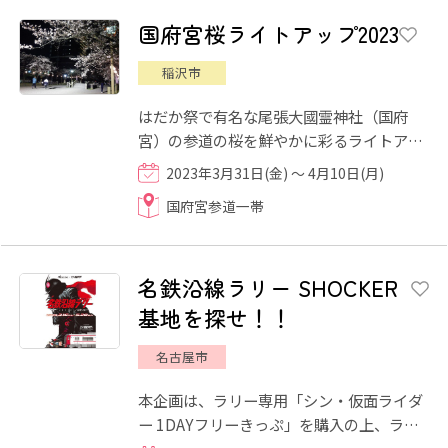
国府宮桜ライトアップ2023
稲沢市
はだか祭で有名な尾張大國霊神社（国府
宮）の参道の桜を鮮やかに彩るライトアッ
プが行われます。
2023年3月31日(金) ～ 4月10日(月)
国府宮参道一帯
名鉄沿線ラリー SHOCKER
基地を探せ！！
名古屋市
本企画は、ラリー専用「シン・仮面ライダ
ー 1DAYフリーきっぷ」を購入の上、ラリ
ー対象6駅(対象駅：国府宮駅・栄生駅・太