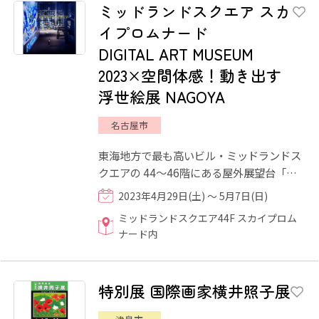
ミッドランドスクエア スカ
イプロムナード
DIGITAL ART MUSEUM
2023×空間体感！動き出す
浮世絵展 NAGOYA
名古屋市
東海地方で最も高いビル・ミッドランドス
クエアの 44～46階にある屋外展望台「ス
カイプロムナード」の壁面にデジタルアー
2023年4月29日(土) ～ 5月7日(日)
トコンテンツのプロジ...
ミッドランドスクエア44F スカイプロム
ナード内
特別展 国際画家横井照子展