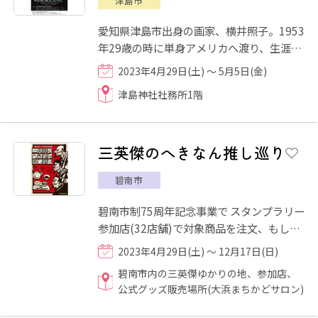
津島市
愛知県津島市出身の画家、横井照子。1953
年29歳の時に単身アメリカへ渡り、生涯を
終えるまで長年スイスで国民的画家として
2023年4月29日(土) ～ 5月5日(金)
活躍しました。そんな彼...
津島神社社務所1階
三英傑のへきなん推し巡り
碧南市
碧南市制75周年記念事業で スタンプラリー
参加店(32店舗)で対象商品を注文、もしく
は碧南市内の三英傑ゆかりの地（称名寺、
2023年4月29日(土) ～ 12月17日(日)
宝珠寺、大浜熊野大神...
碧南市内の三英傑ゆかりの地、参加店、
公式グッズ販売場所(大浜まちかどサロン)