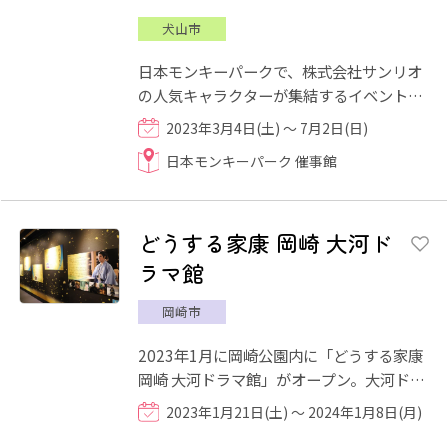
犬山市
日本モンキーパークで、株式会社サンリオ
の人気キャラクターが集結するイベント
「サンリオキャラクターフェス｣が開催さ
2023年3月4日(土) ～ 7月2日(日)
れます。 サンリオキャラ...
日本モンキーパーク 催事館
どうする家康 岡崎 大河ド
ラマ館
岡崎市
2023年1月に岡崎公園内に「どうする家康
岡崎 大河ドラマ館」がオープン。大河ドラ
マ「どうする家康」の世界観に触れなが
2023年1月21日(土) ～ 2024年1月8日(月)
ら、家康公の一生や三河武...