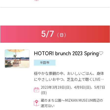
5/7
（日）
HOTORI brunch 2023 Spring
半田市
穏やかな景観の中、おいしいごはん、身体
にやさしいおやつ、芝生の上で聴くLIVE、
ワークショップやお買い物など、半田運河
2023年3月19日(日)、4月9日(日)、5月7日
のほとりで、水辺を散策...
(日)
蔵のまち公園～MIZKAN MUSEUM周辺の
運河沿い