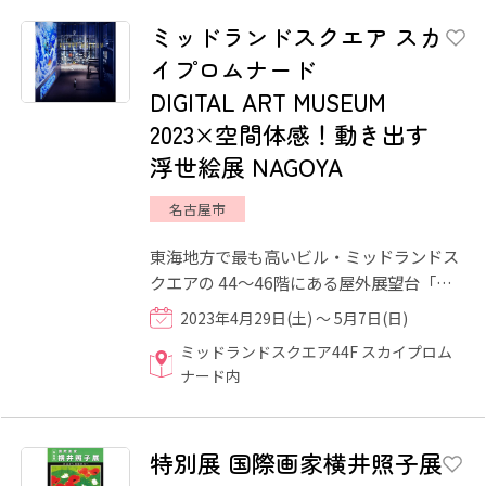
ミッドランドスクエア スカ
イプロムナード
DIGITAL ART MUSEUM
2023×空間体感！動き出す
浮世絵展 NAGOYA
名古屋市
東海地方で最も高いビル・ミッドランドス
クエアの 44～46階にある屋外展望台「ス
カイプロムナード」の壁面にデジタルアー
2023年4月29日(土) ～ 5月7日(日)
トコンテンツのプロジ...
ミッドランドスクエア44F スカイプロム
ナード内
特別展 国際画家横井照子展