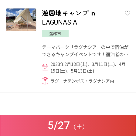
遊園地キャンプ in
LAGUNASIA
蒲郡市
テーマパーク「ラグナシア」の中で宿泊が
できるキャンプイベントです！宿泊者の方
はラグナシアに飲食物持ち込みがOKです♪
2023年2月18日(土)、3月11日(土)、4月
宿泊だからこそ楽しめるイ...
15日(土)、5月13日(土)
ラグーナテンボス・ラグナシア内
5/27
（土）