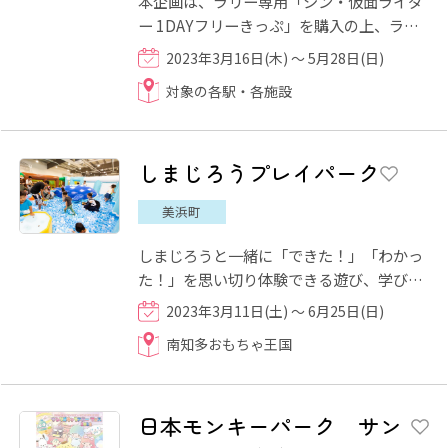
本企画は、ラリー専用「シン・仮面ライダ
ー 1DAYフリーきっぷ」を購入の上、ラリ
ー対象6駅(対象駅：国府宮駅・栄生駅・太
2023年3月16日(木) ～ 5月28日(日)
田川駅・堀田駅・本笠寺駅...
対象の各駅・各施設
しまじろうプレイパーク
美浜町
しまじろうと一緒に「できた！」「わかっ
た！」を思い切り体験できる遊び、学び空
間です。幼児期の学びの入口は遊びです。
2023年3月11日(土) ～ 6月25日(日)
どんな体験も学びにつな...
南知多おもちゃ王国
日本モンキーパーク サン