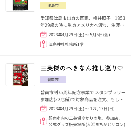
津島市
愛知県津島市出身の画家、横井照子。1953
年29歳の時に単身アメリカへ渡り、生涯を
終えるまで長年スイスで国民的画家として
2023年4月29日(土) ～ 5月5日(金)
活躍しました。そんな彼...
津島神社社務所1階
三英傑のへきなん推し巡り
碧南市
碧南市制75周年記念事業で スタンプラリー
参加店(32店舗)で対象商品を注文、もしく
は碧南市内の三英傑ゆかりの地（称名寺、
2023年4月29日(土) ～ 12月17日(日)
宝珠寺、大浜熊野大神...
碧南市内の三英傑ゆかりの地、参加店、
公式グッズ販売場所(大浜まちかどサロン)