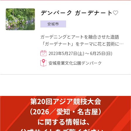
デンパーク ガーデナート
安城市
ガーデニングとアートを融合させた造語
「ガーデナート」をテーマに花と芸術に関
するイベントが今年も開催されます。今年
2023年5月27日(土) ～ 6月25日(日)
話題となっている"徳川家康...
安城産業文化公園デンパーク
第20回アジア競技大会
（2026／愛知・名古屋）
に関する情報は、