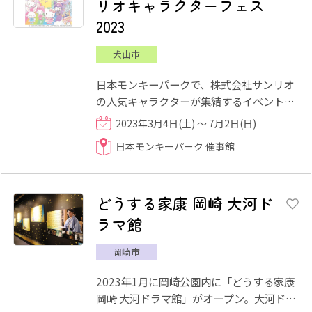
リオキャラクターフェス
2023
犬山市
日本モンキーパークで、株式会社サンリオ
の人気キャラクターが集結するイベント
「サンリオキャラクターフェス｣が開催さ
2023年3月4日(土) ～ 7月2日(日)
れます。 サンリオキャラ...
日本モンキーパーク 催事館
どうする家康 岡崎 大河ド
ラマ館
岡崎市
2023年1月に岡崎公園内に「どうする家康
岡崎 大河ドラマ館」がオープン。大河ドラ