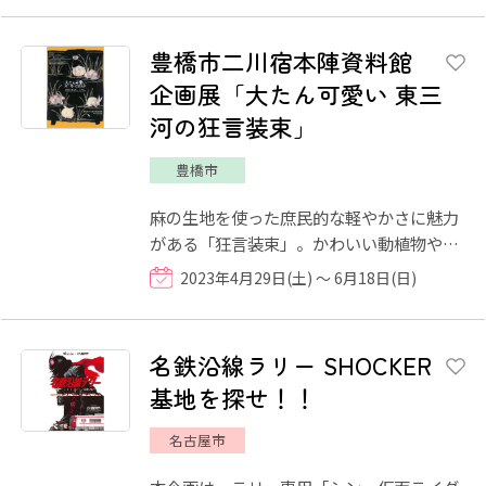
豊橋市二川宿本陣資料館
企画展「大たん可愛い 東三
河の狂言装束」
豊橋市
麻の生地を使った庶民的な軽やかさに魅力
がある「狂言装束」。かわいい動植物や農
作業の道具など身近な対象を題材に、大胆
2023年4月29日(土) ～ 6月18日(日)
な構図で染め上げた生地...
名鉄沿線ラリー SHOCKER
基地を探せ！！
名古屋市