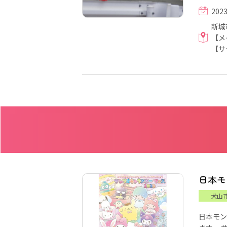
202
新城
【メ
【サ
日本モ
犬山
日本モン