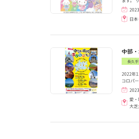
ま
202
日本
中部・
長久手
2022
コロパー
20
愛・
大芝