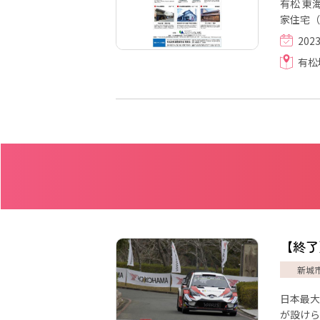
有松 東海道沿いの町家を会場に様々なアーティストの作品を展示する『有松まちなみ美術館』が開催されます。会場は、竹田
家住宅（
202
有松
【終了
新城
日本最大
が設けら