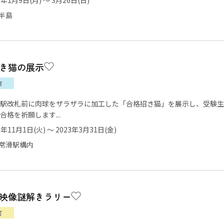
半島
き猫の展示
市
駅改札前に肉球をザラザラに加工した「合格招き猫」を展示し、受験生
合格を祈願します...
2年11月1日(火) ～ 2023年3月31日(金)
常滑駅構内
映像謎解きラリー
町