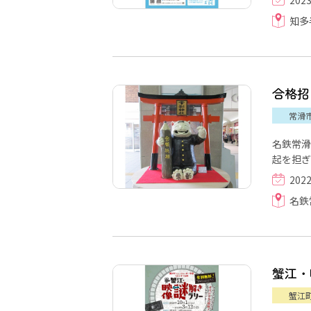
知多
合格招
常滑
名鉄常滑
起を担ぎ
202
名鉄
蟹江・
蟹江