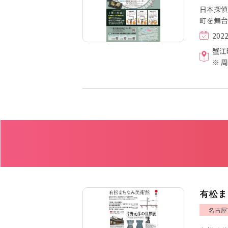
日本探偵
町を舞台
202
蟹江
※ 
有松ま
名古屋