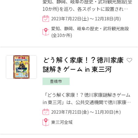
愛知、静岡、岐阜の歴史・武将観光施設(全
10か所)を巡り、各スポットに設置された
QRコードを読み込んでデジタル武将印をゲ
2023年7月22日(土) ～ 12月18日(月)
ットしよう！
愛知、静岡、岐阜の歴史・武将観光施設
(全10か所)
どう解く家康！？徳川家康
謎解きゲーム in 東三河
豊橋市
「どう解く家康！？徳川家康謎解きゲーム
in 東三河」は、公共交通機関で徳川家康公
ゆかりの地などを巡り、数々の謎を解き進
2023年7月21日(金) ～ 11月30日(木)
めるイベントです。ま...
東三河全域