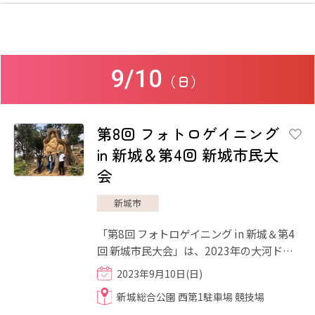
9/10
（日）
第8回 フォトロゲイニング
in 新城＆第4回 新城市民大
会
新城市
「第8回 フォトロゲイニング in 新城＆第4
回 新城市民大会」は、2023年の大河ドラ
マの舞台でもある新城市で作戦を立てて、
2023年9月10日(日)
地図を片手にチェックポ...
新城総合公園 西第1駐車場 競技場