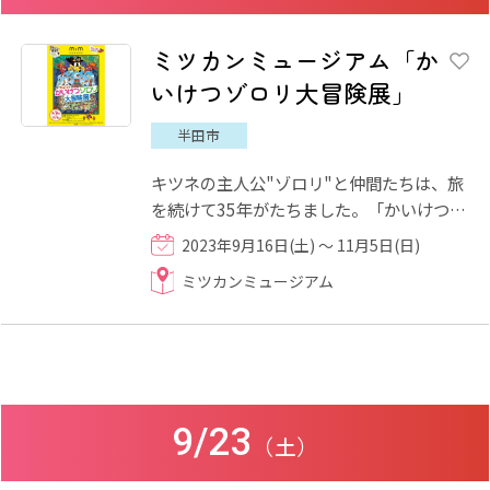
ミツカンミュージアム「か
いけつゾロリ大冒険展」
半田市
キツネの主人公"ゾロリ"と仲間たちは、旅
を続けて35年がたちました。「かいけつゾ
ロリ大冒険展」では、ワクワクドキドキの
2023年9月16日(土) ～ 11月5日(日)
大冒険を描いた貴重な原...
ミツカンミュージアム
9/23
（土）