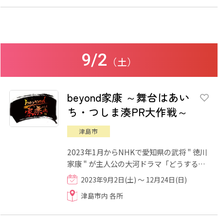
9/2
（土）
beyond家康 ～舞台はあい
ち・つしま湊PR大作戦～
津島市
2023年1月からNHKで愛知県の武将 " 徳川
家康 " が主人公の大河ドラマ「どうする家
康」が放送されており、ドラマの中では津
2023年9月2日(土) ～ 12月24日(日)
島市を舞台とする場面も...
津島市内 各所