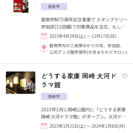
碧南市
碧南市制75周年記念事業で スタンプラリー
参加店(32店舗)で対象商品を注文、もしく
は碧南市内の三英傑ゆかりの地（称名寺、
2023年4月29日(土) ～ 12月17日(日)
宝珠寺、大浜熊野大神...
碧南市内の三英傑ゆかりの地、参加店、
公式グッズ販売場所(大浜まちかどサロン)
どうする家康 岡崎 大河ド
ラマ館
岡崎市
2023年1月に岡崎公園内に「どうする家康
岡崎 大河ドラマ館」がオープン。大河ドラ
マ「どうする家康」の世界観に触れなが
2023年1月21日(土) ～ 2024年1月8日(月)
ら、家康公の一生や三河武...