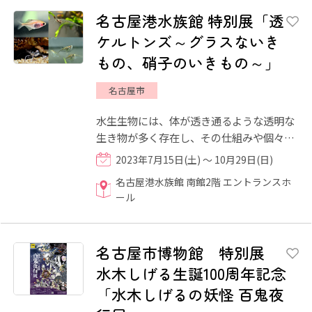
名古屋港水族館 特別展「透
ケルトンズ～グラスないき
もの、硝子のいきもの～」
名古屋市
水生生物には、体が透き通るような透明な
生き物が多く存在し、その仕組みや個々の
生態は謎に包まれています。今回の特別展
2023年7月15日(土) ～ 10月29日(日)
では、透明な体が神秘的...
名古屋港水族館 南館2階 エントランスホ
ール
名古屋市博物館 特別展
水木しげる生誕100周年記念
「水木しげるの妖怪 百鬼夜