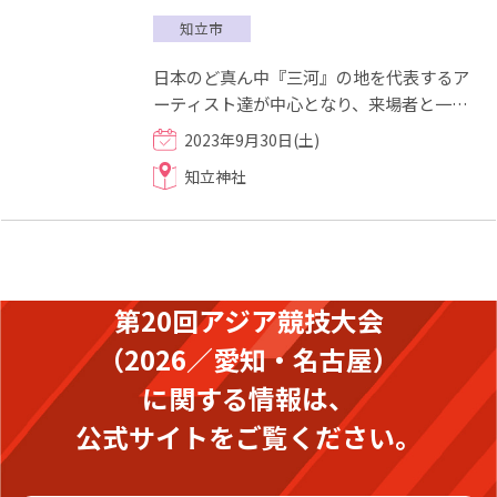
知立市
日本のど真ん中『三河』の地を代表するア
ーティスト達が中心となり、来場者と一体
となって圧倒的なパフォーマンスで会場が
2023年9月30日(土)
盛り上がる音楽イベント...
知立神社
第20回アジア競技大会
（2026／愛知・名古屋）
に関する情報は、
公式サイトをご覧ください。