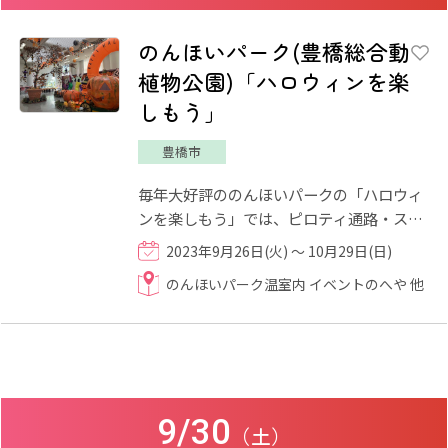
のんほいパーク(豊橋総合動
植物公園)「ハロウィンを楽
しもう」
豊橋市
毎年大好評ののんほいパークの「ハロウィ
ンを楽しもう」では、ピロティ通路・スコ
ールのへや・イベントのへやがハロウィン
2023年9月26日(火) ～ 10月29日(日)
の装飾で彩られ、楽しい...
のんほいパーク温室内 イベントのへや 他
9/30
（土）