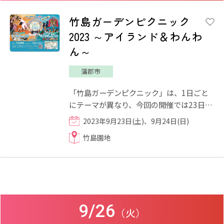
竹島ガーデンピクニック
2023 ～アイランド＆わんわ
ん～
蒲郡市
「竹島ガーデンピクニック」は、1日ごと
にテーマが異なり、今回の開催では23日
(土)のテーマが "南国" の「アイランド」、
2023年9月23日(土)、9月24日(日)
24日(日)はわんちゃんが主...
竹島園地
9/26
（火）