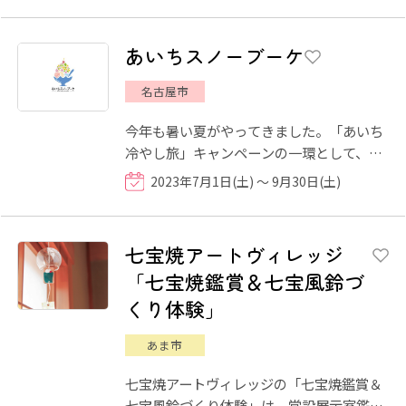
あいちスノーブーケ
名古屋市
今年も暑い夏がやってきました。「あいち
冷やし旅」キャンペーンの一環として、愛
知ならではのおもてなしを詰めこんだ、冷
2023年7月1日(土) ～ 9月30日(土)
やしスイーツをお楽しみ...
七宝焼アートヴィレッジ
「七宝焼鑑賞＆七宝風鈴づ
くり体験」
あま市
七宝焼アートヴィレッジの「七宝焼鑑賞＆
七宝風鈴づくり体験」は、常設展示室鑑賞