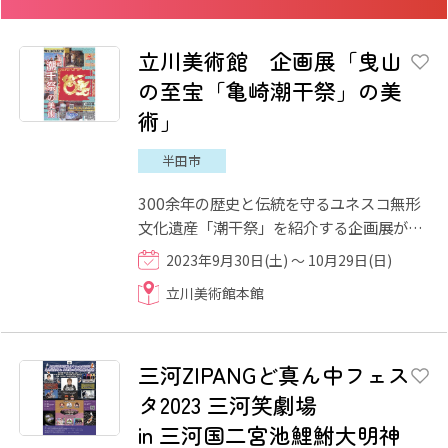
立川美術館 企画展「曳山
の至宝「亀崎潮干祭」の美
術」
半田市
300余年の歴史と伝統を守るユネスコ無形
文化遺産「潮干祭」を紹介する企画展が開
催されます。 山車を彩る至宝を創出した作
2023年9月30日(土) ～ 10月29日(日)
者と珠玉の作品を公開し...
立川美術館本館
三河ZIPANGど真ん中フェス
タ2023 三河笑劇場
in 三河国二宮池鯉鮒大明神