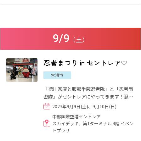
9/9
（土）
忍者まつり in セントレア
常滑市
「徳川家康と服部半蔵忍者隊」と「忍者隠
密隊」がセントレアにやってきます！忍者
にゆかりのある、伊賀、甲賀のゲートウェ
2023年9月9日(土)、9月10日(日)
イであるセントレアで、...
中部国際空港セントレア
スカイデッキ、第1ターミナル 4階 イベン
トプラザ