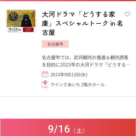
大河ドラマ「どうする家
康」スペシャルトーク in 名
古屋
名古屋市
名古屋市では、武将観光の推進＆観光誘客
を目的に2023年の大河ドラマ「どうする家
康」の観光プロモーションを実施していま
2023年9月13日(水)
す。その1つとして「大河...
ウインクあいち 2階大ホール
9/16
（土）