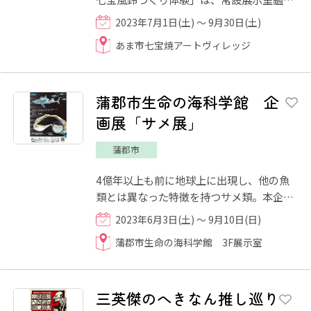
と七宝焼の風鈴づくり製作体験がセットに
2023年7月1日(土) ～ 9月30日(土)
なった夏期間限定の体験...
あま市七宝焼アートヴィレッジ
蒲郡市生命の海科学館 企
画展「サメ展」
蒲郡市
4億年以上も前に地球上に出現し、他の魚
類とは異なった特徴を持つサメ類。本企画
展では、サメ類の体構造や生態についてご
2023年6月3日(土) ～ 9月10日(日)
紹介します。
蒲郡市生命の海科学館 3F展示室
三英傑のへきなん推し巡り