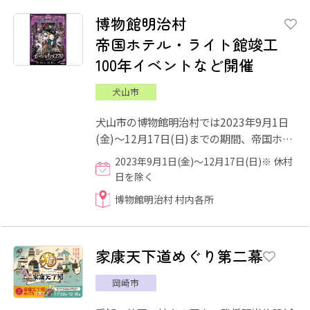
博物館明治村
帝国ホテル・ライト館竣工
100年イベントなど開催
犬山市
犬山市の博物館明治村では2023年9月1日
(金)～12月17日(日)までの期間、帝国ホテ
ル・ライト館竣工100年を記念する様々な
2023年9月1日(金)～12月17日(日)※ 休村
イベントを開催します！ 「...
日を除く
博物館明治村 村内各所
家康天下道めぐり第二幕
岡崎市