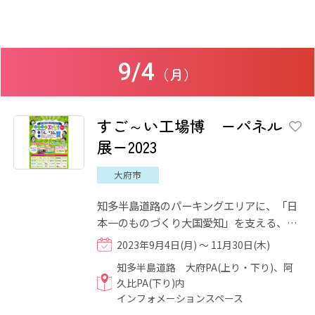
9/4
（月）
すご～い工場博 ーパネル
展ー2023
大府市
知多半島道路のパーキングエリアに、「日
本一のものづくり大国愛知」を支える、知
多半島の企業・工場が大集合します！知多
2023年9月4日(月) ～ 11月30日(木)
半島ではみなさんがいつ...
知多半島道路 大府PA(上り・下り)、阿
久比PA(下り)内
インフォメーションスペース