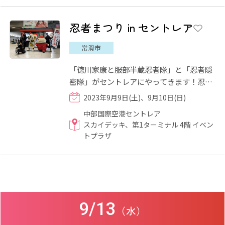
忍者まつり in セントレア
常滑市
「徳川家康と服部半蔵忍者隊」と「忍者隠
密隊」がセントレアにやってきます！忍者
にゆかりのある、伊賀、甲賀のゲートウェ
2023年9月9日(土)、9月10日(日)
イであるセントレアで、...
中部国際空港セントレア
スカイデッキ、第1ターミナル 4階 イベン
トプラザ
9/13
（水）