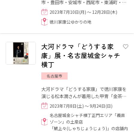
市・豊田市・安城市・西尾市・東浦町・幸
田町・知立市）にてそれぞれ製作している
2023年7月10日(月) ～ 12月28日(木)
家康公に縁のある人物や城...
徳川家康公ゆかりの地
大河ドラマ「どうする家
康」展・名古屋城金シャチ
横丁
名古屋市
大河ドラマ「どうする家康」で徳川家康を
演じる松本潤さんが着用した甲冑「金茶美
具足（きんだみぐそく）」をはじめ、ドラ
2023年7月8日(土) ～ 9月24日(日)
マに登場した小道具や出...
名古屋城金シャチ横丁正門エリア「義直
ゾーン」の土産店
「鯱上々(しゃちじょうじょう)」の店舗内