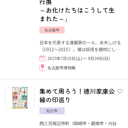
行展
～お化けたちはこうして生
まれた～」
名古屋市
日本を代表する漫画家の一人、水木しげる
（1922～2015）。彼は妖怪を題材にした
作品を多数発表し、妖怪を楽しむ文化を現
2023年7月15日(土) ～ 9月24日(日)
代日本に定着させました。 ...
名古屋市博物館
集めて周ろう！徳川家康公
縁の印巡り
知立市
西三河周辺市町（岡崎市・碧南市・刈谷