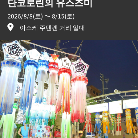
단코로린의 유스즈미
2026/8/8(토) ～ 8/15(토)
아스케 주덴켄 거리 일대