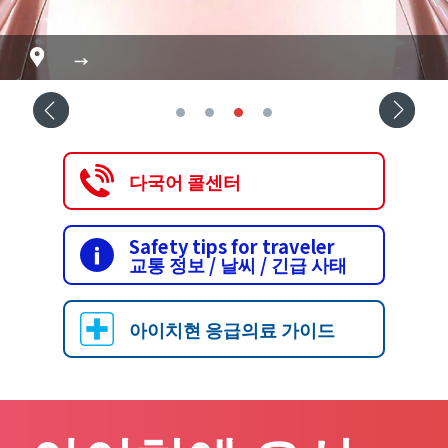
고란케
국보 이누야마 성
→
→
→
→
다국어 콜센터
Safety tips for traveler
교통 정보 / 날씨 / 긴급 사태
아이치현 응급의료 가이드