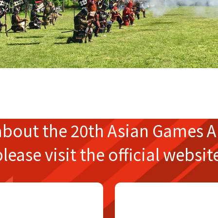
about the
20th Asian Games
A
please
visit the official websit