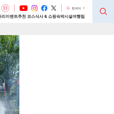
한국어
거리
이벤트
추천 코스
식사 & 쇼핑
숙박시설
여행팁