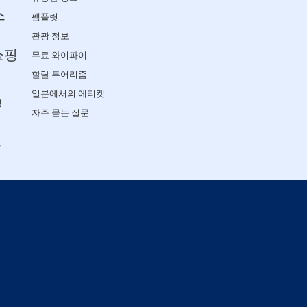
스
팸플릿
관광 정보
쇼핑
무료 와이파이
할랄 투어리즘
일본에서의 에티켓
핑
자주 묻는 질문
설