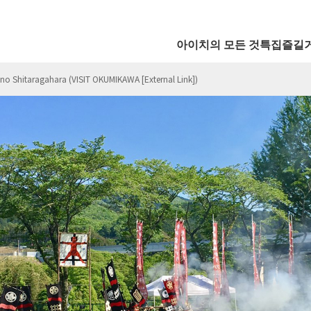
아이치의 모든 것
특집
즐길
no Shitaragahara (VISIT OKUMIKAWA [External Link])