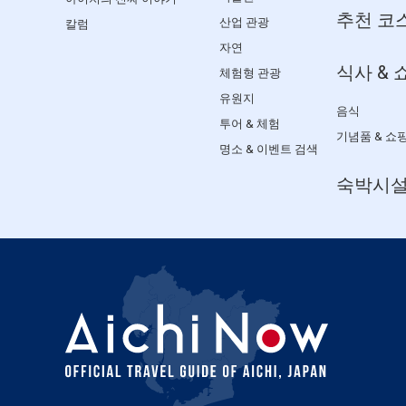
추천 코
산업 관광
칼럼
자연
식사 & 
체험형 관광
유원지
음식
투어 & 체험
기념품 & 쇼
명소 & 이벤트 검색
숙박시