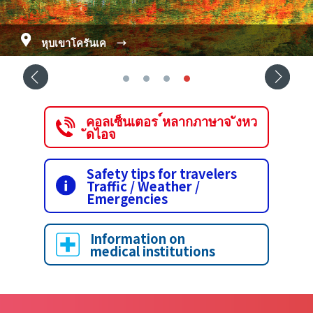
ปราสาทอินุยามะ สมบัติประจำชาติ
หุบเขาโครันเค
→
→
→
→
คอลเซ็นเตอร ์หลากภาษาจ ังหว
ัดไอจ
Safety tips for travelers
Traffic / Weather /
Emergencies
Information on
medical institutions