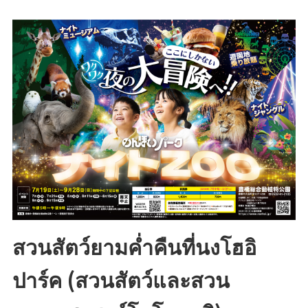
สวนสัตว์ยามค่ำคืนที่นงโฮอิ
ส
ปาร์ค (สวนสัตว์และสวน
ล