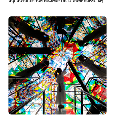
สนุกสนานกับยานพาหนะของไอจิได้ที่พิพิธภัณฑ์ต่างๆ