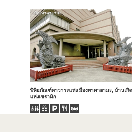
เมืองทาคาฮามะ
พิพิธภัณฑ์คาวาระแห่ง มืองทาคาฮามะ, บ้านเกิ
แห่งเซรามิก