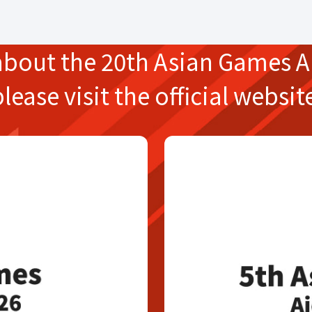
about the
20th Asian Games
A
please
visit the official websit