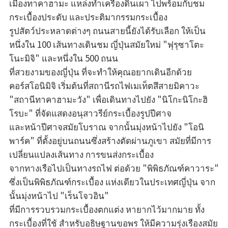
เมืองทาคาฮามะ แหล่งทำเครื่องดินเผา ไปพร้อมกับชม
กระเบื้องประดับ และประติมากรรมกระเบื้อง
รูปสัตว์ประหลาดต่างๆ ถนนสายนี้ยังได้รับเลือก ให้เป็น
หนึ่งใน 100 เส้นทางเดินชม ญี่ปุ่นสมัยใหม่ "ฟุรุซาโตะ
โนะมิจิ" และหนึ่งใน 500 ถนน
ที่สวยงามของญี่ปุ่น ที่จะทำให้คุณอยากเดินอีกด้วย
คอร์สโอนิมิจิ เริ่มต้นที่สถานีรถไฟเมเท็ตสึสายมิคาวะ
"สถานีทาคาฮามะวัง" เพื่อเดินทางไปยัง "นิโกะนิโกะฮิ
โรบะ" ที่จัดแสดงอนุสาวรีย์กระเบื้องรูปปีศาจ
และหน้าปีศาจสมัยโบราณ จากนั้นมุ่งหน้าไปยัง "โอนิ
พาร์ค" ที่ตั้งอยู่บนถนนซึ่งสร้างตัดผ่านภูเขา สมัยที่มีการ
เปลี่ยนแปลงเส้นทาง การขนส่งกระเบื้อง
จากทางเรือไปเป็นทางรถไฟ ต่อด้วย "พิพิธภัณฑ์คาวาระ"
ซึ่งเป็นพิพิธภัณฑ์กระเบื้อง แห่งเดียวในประเทศญี่ปุ่น จาก
นั้นมุ่งหน้าไป "เร็นโจวอิน"
ที่มีการรวบรวมกระเบื้องตกแต่ง หายากไว้มากมาย ทั้ง
กระเบื้องที่ใช้ สำหรับอธิษฐานขอพร ให้มีความรุ่งเรืองสมัย