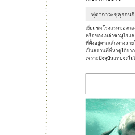
ฟุตากาวะชุคุฮอนจ
3
เยี่ยมชมโรงแรมของกอ
หรือของเหล่าซามูไรและ
ที่ตั้งอยู่ตามเส้นทางส
เป็นสถานที่ที่หาดูได้ยา
เพราะปัจจุบันแทบจะไม่ม
4