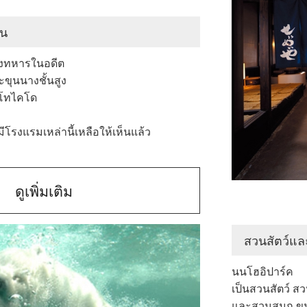
ิน
งทหารในอดีต
ขุนนางชั้นสูง
ายโทไคโด
ก
ีโรงแรมเหล่านี้เหลือให้เห็นแล้ว
ดูเพิ่มเติม
เมืองโตโยฮา
สวนสัตว์แ
นนโฮอิปาร์ค
เป็นสวนสัตว์ ส
และสวนสนุก ขน