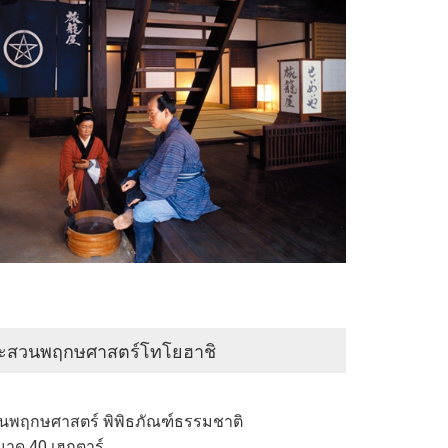
ชิ
ละสวนพฤกษศาสตร์โทโยฮาชิ
วนพฤกษศาสตร์ พิพิธภัณฑ์ธรรมชาติ
าด 40 เฮกตาร์