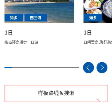
知多
西三河
知多
1日
1日
筱岛环岛漫步一日游
日间贺岛,海鲜美
样板路线＆搜索