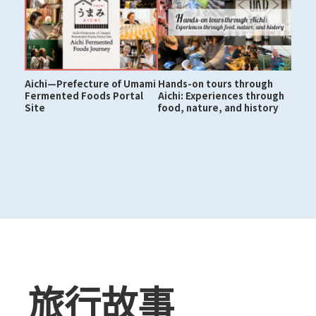
Aichi—Prefecture of Umami
Hands-on tours through
Fermented Foods Portal
Aichi: Experiences through
Site
food, nature, and history
旅行故事