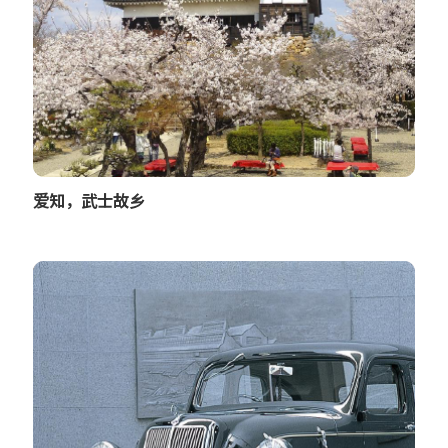
爱知，武士故乡