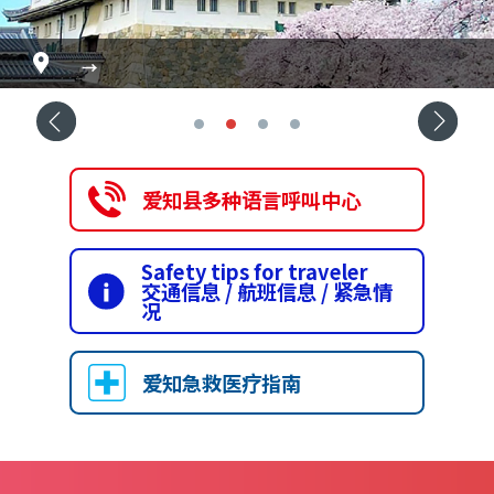
香岚溪
国宝犬山城
→
→
→
→
爱知县多种语言呼叫中心
Safety tips for traveler
交通信息 / 航班信息 / 紧急情
况
爱知急救医疗指南