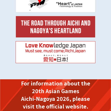
For information about the
20th Asian Games
Aichi-Nagoya 2026,
please
visit the official website.