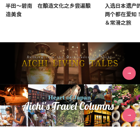
半田～碧南 在酿造文化之乡尝遍酿
入选日本遗产的
造美食
两个都在爱知
＆常滑之旅