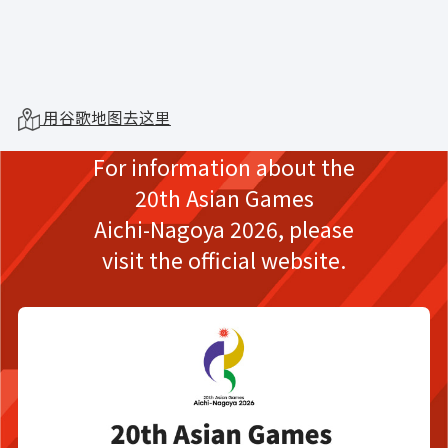
用谷歌地图去这里
For information about the
20th Asian Games
Aichi-Nagoya 2026,
please
visit the official website.