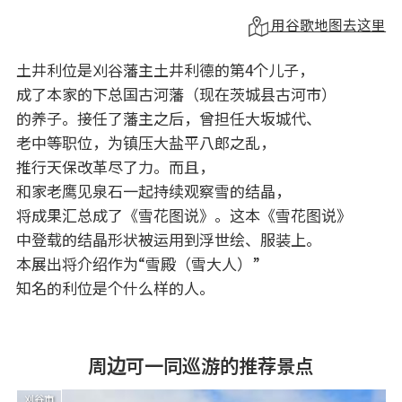
用谷歌地图去这里
土井利位是刈谷藩主土井利德的第4个儿子，
成了本家的下总国古河藩（现在茨城县古河市）
的养子。接任了藩主之后，曾担任大坂城代、
老中等职位，为镇压大盐平八郎之乱，
推行天保改革尽了力。而且，
和家老鹰见泉石一起持续观察雪的结晶，
将成果汇总成了《雪花图说》。这本《雪花图说》
中登载的结晶形状被运用到浮世绘、服装上。
本展出将介绍作为“雪殿（雪大人）”
知名的利位是个什么样的人。
周边可一同巡游的推荐景点
刈谷市