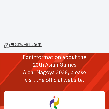
用谷歌地图去这里
For information about the
20th Asian Games
Aichi-Nagoya 2026,
please
visit the official website.