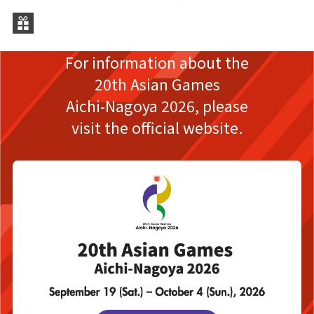
从
For information about the
20th Asian Games
Aichi-Nagoya 2026,
please
visit the official website.