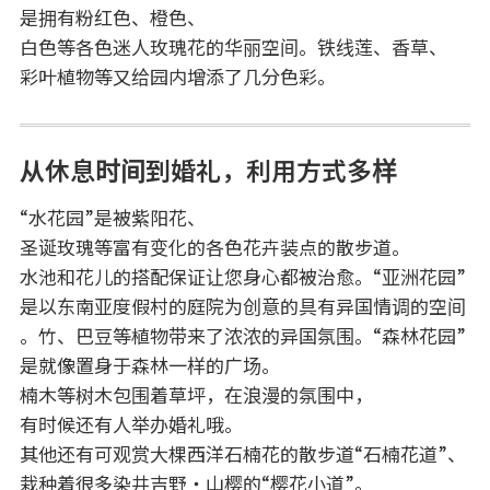
是拥有粉红色、橙色、
白色等各色迷人玫瑰花的华丽空间。铁线莲、香草、
彩叶植物等又给园内增添了几分色彩。
从休息时间到婚礼，利用方式多样
“水花园”是被紫阳花、
圣诞玫瑰等富有变化的各色花卉装点的散步道。
水池和花儿的搭配保证让您身心都被治愈。“亚洲花园”
是以东南亚度假村的庭院为创意的具有异国情调的空间
。竹、巴豆等植物带来了浓浓的异国氛围。“森林花园”
是就像置身于森林一样的广场。
楠木等树木包围着草坪，在浪漫的氛围中，
有时候还有人举办婚礼哦。
其他还有可观赏大棵西洋石楠花的散步道“石楠花道”、
栽种着很多染井吉野・山樱的“樱花小道”。