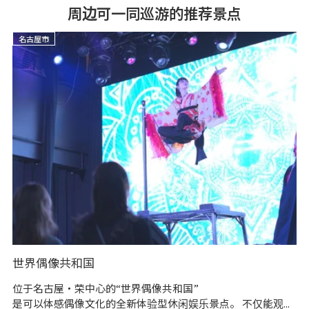
周边可一同巡游的推荐景点
名古屋市
世界偶像共和国
大
位于名古屋・荣中心的“世界偶像共和国”
和
是可以体感偶像文化的全新体验型休闲娱乐景点。 不仅能观...
万