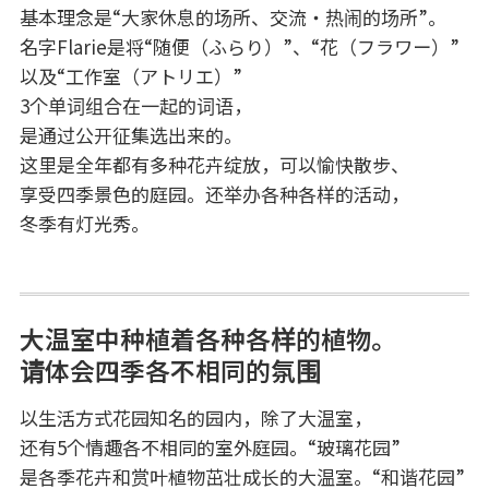
基本理念是“大家休息的场所、交流・热闹的场所”。
名字Flarie是将“随便（ふらり）”、“花（フラワー）”
以及“工作室（アトリエ）”
3个单词组合在一起的词语，
是通过公开征集选出来的。
这里是全年都有多种花卉绽放，可以愉快散步、
享受四季景色的庭园。还举办各种各样的活动，
冬季有灯光秀。
大温室中种植着各种各样的植物。
请体会四季各不相同的氛围
以生活方式花园知名的园内，除了大温室，
还有5个情趣各不相同的室外庭园。“玻璃花园”
是各季花卉和赏叶植物茁壮成长的大温室。“和谐花园”