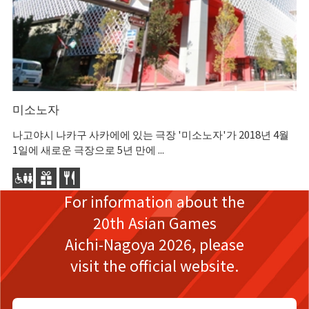
미소노자
나
나고야시 나카구 사카에에 있는 극장 '미소노자'가 2018년 4월
'
1일에 새로운 극장으로 5년 만에 ...
통
For information about the
20th Asian Games
Aichi-Nagoya 2026,
please
visit the official website.