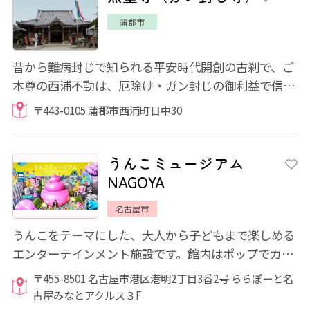
蒲郡市
昔から難病封じで知られる平安時代開創の古刹で、ご
本尊の西浦不動は、厄除け・ガン封じの御利益で信仰
され全国から参拝者が集まっています。境内...
〒443-0105 蒲郡市西浦町日中30
うんこミュージアム
NAGOYA
名古屋市
うんこをテーマにした、大人から子どもまで楽しめる
エンターテインメント施設です。館内はポップでカラ
フルなうんこがあふれる空間で名古屋限定の...
〒455-8501 名古屋市港区港明2丁目3番2号 ららぽーと名
古屋みなとアクルス３F