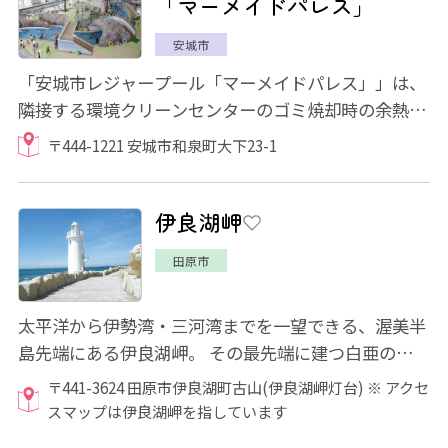
「マーメイドパレス」
安城市
「安城市レジャープール「マーメイドパレス」」は、
隣接する環境クリーンセンターのゴミ焼却時の余熱を
利用したレジャー型温水プールで、年間を通...
〒444-1221 安城市和泉町大下23-1
伊良湖岬
田原市
太平洋から伊勢湾・三河湾までを一望できる、渥美半
島先端にある伊良湖岬。 その最先端に建つ白亜の灯台
は、伊良湖岬のシンボル。三島由紀夫作「...
〒441-3624 田原市伊良湖町古山(伊良湖岬灯台) ※ アクセ
スマップは伊良湖岬を指しています