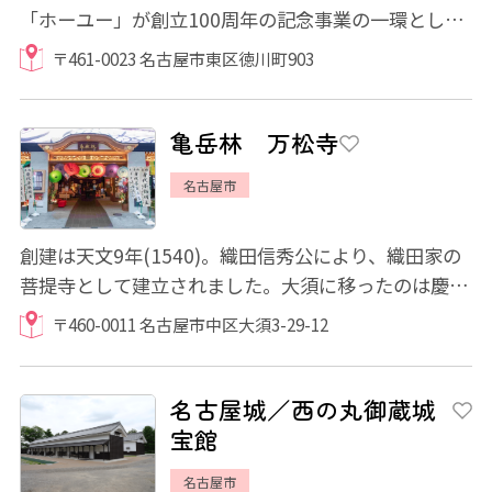
「ホーユー」が創立100周年の記念事業の一環とし
て、日本における髪を染める文化・歴史とそれに携...
〒461-0023 名古屋市東区徳川町903
亀岳林 万松寺
名古屋市
創建は天文9年(1540)。織田信秀公により、織田家の
菩提寺として建立されました。大須に移ったのは慶長
15年(1610)、名古屋城を築く際のこと。信秀公...
〒460-0011 名古屋市中区大須3-29-12
名古屋城／西の丸御蔵城
宝館
名古屋市