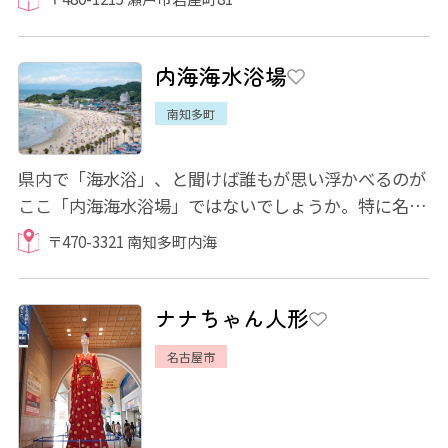
内海海水浴場
南知多町
県内で「海水浴」、と聞けば誰もが思い浮かべるのが
ここ「内海海水浴場」ではないでしょうか。特に名古
屋や尾張エリアの方なら、名鉄内海駅が近く...
〒470-3321 南知多町内海
ナナちゃん人形
名古屋市