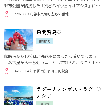
都市公園が隣接した『刈谷ハイウェイオアシス』に
は、人気店舗が軒を連ねる充実のフードコート...
〒448-0007 刈谷市東境町吉野55番地
日間賀島
南知多町
師崎港から10分ほど高速船に乗ったら着いてしまう
「名古屋から一番近い島」として知られ、タコとトラ
フグの名産地として親しまれています。 島内...
〒470-3504 知多郡南知多町日間賀島
ラグーナテンボス・ラグ
ナシア
蒲郡市