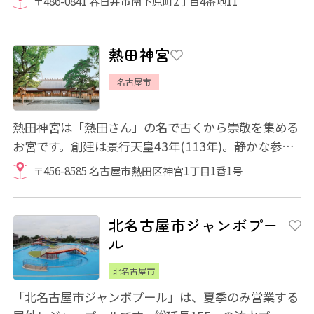
〒486-0841 春日井市南下原町2丁目4番地11
熱田神宮
名古屋市
熱田神宮は「熱田さん」の名で古くから崇敬を集める
お宮です。創建は景行天皇43年(113年)。静かな参道
を拝殿目指して歩くだけで、身が清められるよ...
〒456-8585 名古屋市熱田区神宮1丁目1番1号
北名古屋市ジャンボプー
ル
北名古屋市
「北名古屋市ジャンボプール」は、夏季のみ営業する