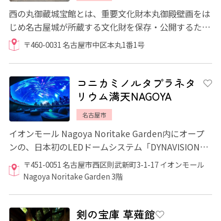
西の丸御蔵城宝館とは、重要文化財本丸御殿壁画をは
じめ名古屋城が所蔵する文化財を保存・公開するた
め、新たに設けられた施設です。 江戸時代、...
〒460-0031 名古屋市中区本丸1番1号
コニカミノルタプラネタ
リウム満天NAGOYA
名古屋市
イオンモール Nagoya Noritake Garden内にオープ
ンの、日本初のLEDドームシステム「DYNAVISION®-
LED」を導入したプラネタリウムドームシアター...
〒451-0051 名古屋市西区則武新町3-1-17 イオンモール
Nagoya Noritake Garden 3階
剣の宝庫 草薙館