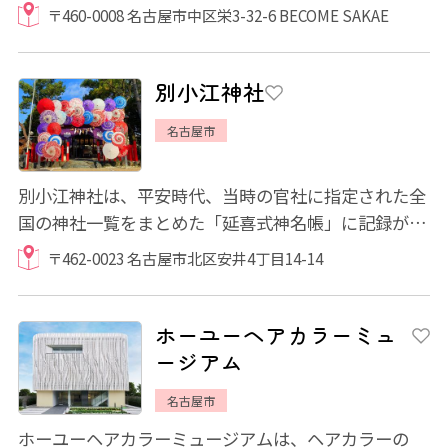
ンメントスポットです。 見るだけでなく、自...
〒460-0008 名古屋市中区栄3-32-6 BECOME SAKAE
別小江神社
名古屋市
別小江神社は、平安時代、当時の官社に指定された全
国の神社一覧をまとめた「延喜式神名帳」に記録が残
る式内宮で、織田・豊臣・徳川公の崇敬も厚...
〒462-0023 名古屋市北区安井4丁目14-14
ホーユーヘアカラーミュ
ージアム
名古屋市
ホーユーヘアカラーミュージアムは、ヘアカラーの