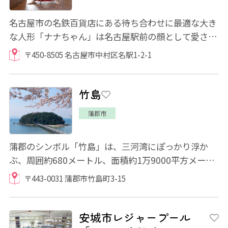
名古屋市の名鉄百貨店にある待ち合わせに最適な大き
な人形「ナナちゃん」は名古屋駅前の顔として愛され
ています。身長はなんと6ｍ10cm。そんなナナ...
〒450-8505 名古屋市中村区名駅1-2-1
竹島
蒲郡市
蒲郡のシンボル「竹島」は、三河湾にぽっかり浮か
ぶ、周囲約680メートル、面積約1万9000平方メート
ルのかわいらしい小島。岸からの距離は約400メー...
〒443-0031 蒲郡市竹島町3-15
安城市レジャープール