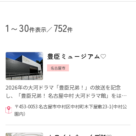
1～30
752
件表示／
件
豊臣ミュージアム
名古屋市
2026年の大河ドラマ「豊臣兄弟！」の放送を記念
し、「豊臣兄弟！ 名古屋中村 大河ドラマ館」をはじ
めとする複合施設「豊臣ミュージアム」がオープ...
〒453-0053 名古屋市中村区中村町木下屋敷23-1(中村公
園内）