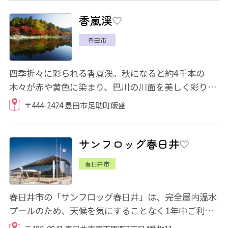
香嵐渓
豊田市
四季折々に彩られる香嵐渓。秋になると約4千本の
木々が赤や黄色に染まり、巴川の川面を美しく彩りま
す。11月1日から30日までは「香嵐渓もみじまつ...
〒444-2424 豊田市足助町飯盛
サンフロッグ春日井
春日井市
春日井市の「サンフロッグ春日井」は、完全屋内温水
プールのため、天候を気にすることなく1年中ご利用
いただけるプールです。 流水プールや大小異...