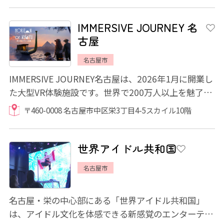
IMMERSIVE JOURNEY 名
古屋
名古屋市
IMMERSIVE JOURNEY名古屋は、2026年1月に開業し
た大型VR体験施設です。世界で200万人以上を魅了
し、横浜でも話題となった大人気XR作品が楽しめま
〒460-0008 名古屋市中区栄3丁目4-5スカイル10階
す...
世界アイドル共和国
名古屋市
名古屋・栄の中心部にある「世界アイドル共和国」
は、アイドル文化を体感できる新感覚のエンターテイ