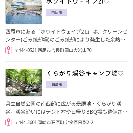
ホワイトウェイブ21
西尾市
西尾市にある「ホワイトウェイブ21」は、クリーンセ
ンター(ごみ焼却場)のごみ焼却により発生した余熱を
利用した温水プールなので、1年を通して楽し...
〒444-0531 西尾市吉良町岡山大岩山70
くらがり渓谷キャンプ場
岡崎市
県立自然公園の南西部に広がる景勝地・くらがり渓
谷。渓谷沿いにはテント村や日帰りBBQ場も整備され
ており、マス釣りやマスつかみも楽しむことがで...
〒444-3601 岡崎市石原町字牧原日影2-2