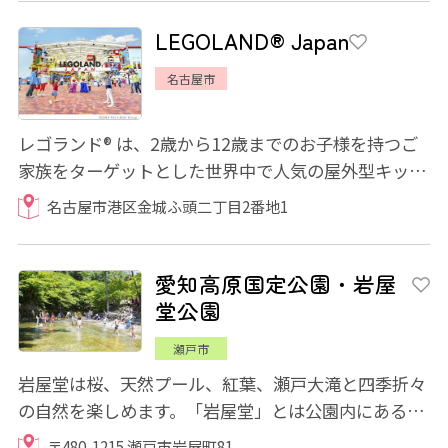
LEGOLAND® Japan
名古屋市
レゴランド® は、2歳から12歳までのお子様を持つご
家族をターゲットとした世界中で人気の屋外型キッズ
テーマパークです。 2017年4月1日に名古...
名古屋市港区金城ふ頭二丁目2番地1
愛知高原国定公園・岩屋
堂公園
瀬戸市
岩屋堂は桜、天然プール、紅葉、瀬戸大滝と四季折々
の自然を楽しめます。「岩屋堂」とは公園内にある名
僧行基に由来する天然石の祠のことで、東海...
〒480-1215 瀬戸市岩屋町81