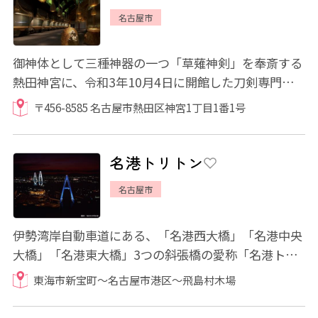
名古屋市
御神体として三種神器の一つ「草薙神剣」を奉斎する
熱田神宮に、令和3年10月4日に開館した刀剣専門の
展示館です。 熱田神宮が所蔵する約450口の刀...
〒456-8585 名古屋市熱田区神宮1丁目1番1号
名港トリトン
名古屋市
伊勢湾岸自動車道にある、「名港西大橋」「名港中央
大橋」「名港東大橋」3つの斜張橋の愛称「名港トリ
トン」。 3つの大橋は西より赤、白、青のト...
東海市新宝町～名古屋市港区～飛島村木場