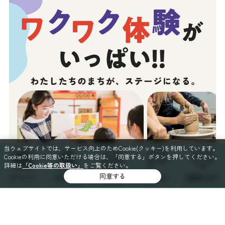
当ウェブサイトでは、サービス向上のためCookie(クッキー)を利用しています。
Cookieの利用に同意いただける場合は、「同意する」ボタンを押してください。
詳細は
「Cookie等の取扱い」
をご覧ください。
同意する
イベント
スポット
特集
コース
お気に入り