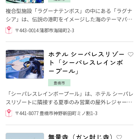
複合型施設「ラグーナテンボス」の中にある「ラグナ
シア」は、伝説の港町をイメージした海のテーマパー
ク。1年を通じてアトラクションやエンターテ...
〒443-0014 蒲郡市海陽町2-3
ホテル シーパレスリゾー
ト「シーパレスレインボ
ープール」
豊橋市
「シーパレスレインボープール」は、ホテル シーパレ
スリゾートに隣接する夏季のみ営業の屋外レジャープ
ールです。広々としたスペースに、ウォータ...
〒441-8077 豊橋市神野新田町ミノ割1-3
無量寺（ガン封じ寺）