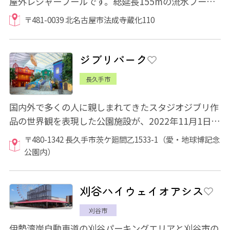
屋外レジャープールです。総延長155mの流水プール
や全長56mスライダーを備えたスライダープール...
〒481-0039 北名古屋市法成寺蔵化110
ジブリパーク
長久手市
国内外で多くの人に親しまれてきたスタジオジブリ作
品の世界観を表現した公園施設が、2022年11月1日
「愛・地球博記念公園（モリコロパーク）」内に...
〒480-1342 長久手市茨ケ廻間乙1533-1（愛・地球博記念
公園内）
刈谷ハイウェイオアシス
刈谷市
伊勢湾岸自動車道の刈谷パーキングエリアと刈谷市の