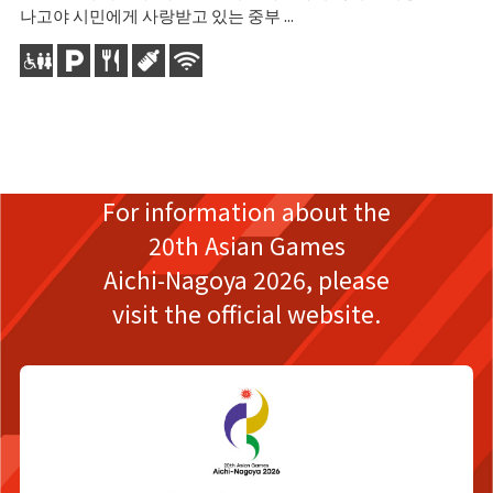
나고야 시민에게 사랑받고 있는 중부 ...
Ma
식
할
For information about the
20th Asian Games
Aichi-Nagoya 2026,
please
visit the official website.