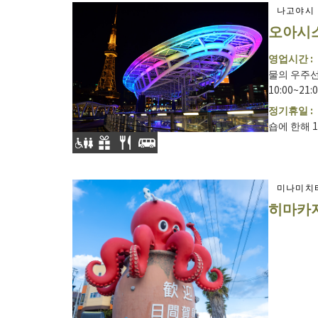
나고야시
오아시스
영업시간 :
물의 우주선
10:00~21:
정기휴일 :
숍에 한해 1
미나미치
히마카