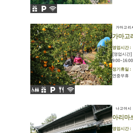
가마고리
가마고리
영업시간 :
[영업시간] 
9:00~16:
정기휴일 :
연중무휴
나고야시
아리마
영업시간 :