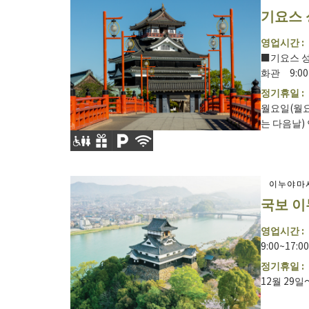
기요스 
영업시간 :
■기요스 성 
화관 9:00~
정기휴일 :
월요일(월요
는 다음날) 연
이누야마
국보 이
영업시간 :
9:00~17
정기휴일 :
12월 29일