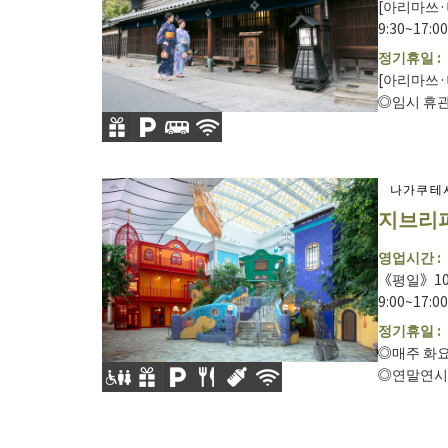
[아리마쓰·
9:30~17:
정기휴일 :
[아리마쓰·
◎임시 휴관 
나가쿠테
지브리
영업시간 :
《평일》10:
9:00~17:00
정기휴일 :
◎매주 화요
◎연말연시 및