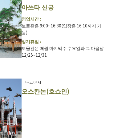
아쓰타 신궁
영업시간 :
보물관은 9:00~16:30(입장은 16:10까지 가
능)
정기휴일 :
보물관은 매월 마지막주 수요일과 그 다음날
12/25~12/31
나고야시
오스칸논(호쇼인)