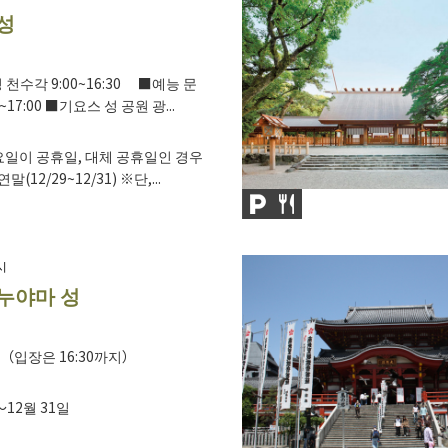
성
천수각 9:00~16:30 ■예능 문
17:00 ■기요스 성 공원 광...
일이 공휴일, 대체 공휴일인 경우
말(12/29~12/31) ※단,...
시
누야마 성
:00（입장은 16:30까지）
～12월 31일