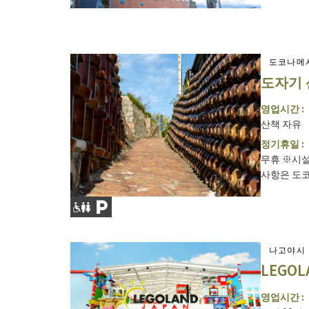
도코나메
도자기
영업시간 :
산책 자유
정기휴일 :
무휴 ※시설
사항은 도코나
나고야시
LEGOL
영업시간 :