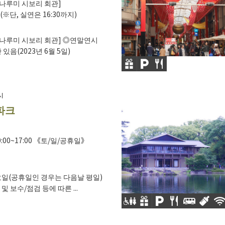
나루미 시보리 회관]
00(※단, 실연은 16:30까지)
나루미 시보리 회관] ◎연말연시
있음(2023년 6월 5일)
시
파크
00~17:00 《토/일/공휴일》
일(공휴일인 경우는 다음날 평일)
 보수/점검 등에 따른 ...