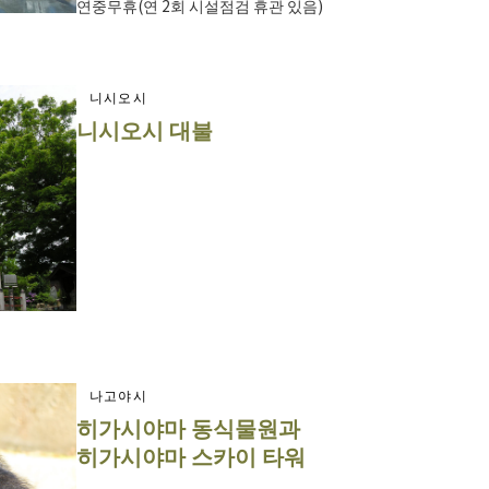
연중무휴(연 2회 시설점검 휴관 있음)
니시오시
니시오시 대불
나고야시
히가시야마 동식물원과
히가시야마 스카이 타워