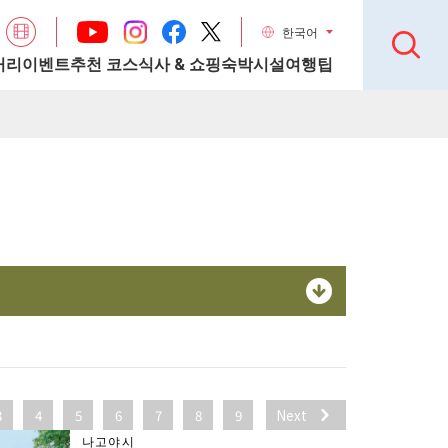
한국어
거리
이벤트
추천 코스
식사 & 쇼핑
숙박시설
여행팁
3
4
5
6
7
8
9
Next
나고야시