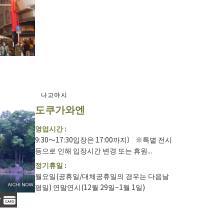
나고야시
도쿠가와엔
영업시간 :
9:30～17:30입장은 17:00까지） ※특별 전시
등으로 인해 입장시간 변경 또는 휴원...
정기휴일 :
월요일(공휴일/대체공휴일의 경우는 다음날
평일) 연말연시(12월 29일~1월 1일)