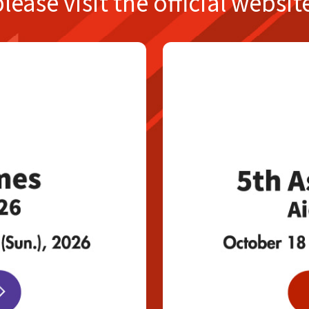
please
visit the official websit