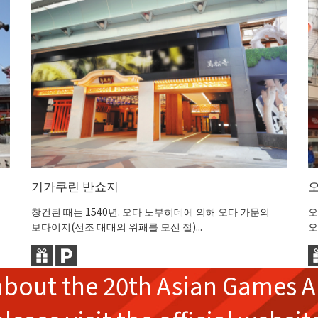
기가쿠린 반쇼지
창건된 때는 1540년. 오다 노부히데에 의해 오다 가문의
오
보다이지(선조 대대의 위패를 모신 절)...
오
about the
20th Asian Games
A