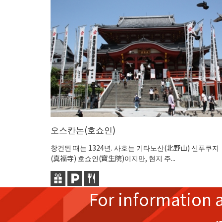
오스칸논(호쇼인)
창건된 때는 1324년. 사호는 기타노산(北野山) 신푸쿠지
(真福寺) 호쇼인(寶生院)이지만, 현지 주...
For information 