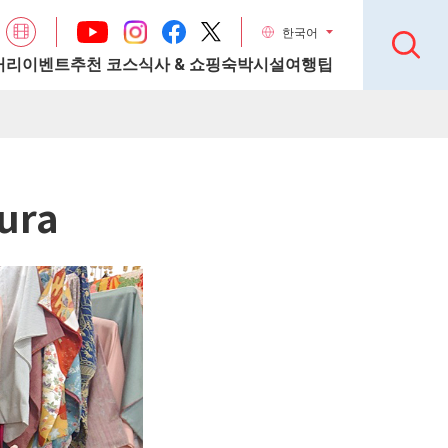
한국어
거리
이벤트
추천 코스
식사 & 쇼핑
숙박시설
여행팁
ura