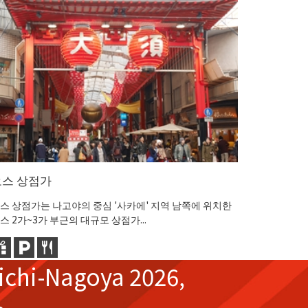
오스 상점가
히사야도
스 상점가는 나고야의 중심 '사카에' 지역 남쪽에 위치한
나고야 TV
스 2가~3가 부근의 대규모 상점가...
있는 정원이
ichi-Nagoya 2026,