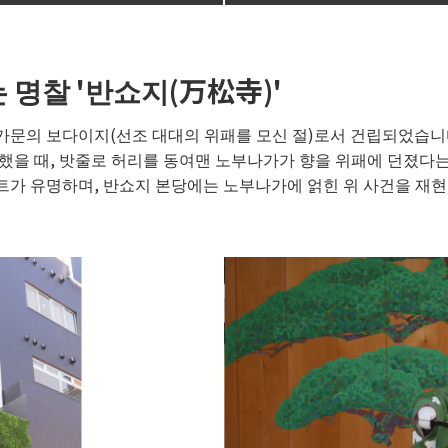
 명찰 '반쇼지(万松寺)'
 가문의 보다이지(선조 대대의 위패를 모신 절)로서 건립되었습니다
했을 때, 밧줄로 허리를 동여맨 노부나가가 향을 위패에 던졌다는
가 유명하며, 반쇼지 본당에는 노부나가에 얽힌 위 사건을 재현