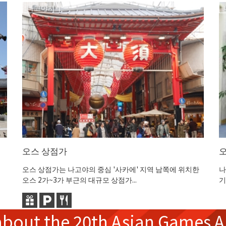
나고야시
오스 상점가
오
오스 상점가는 나고야의 중심 '사카에' 지역 남쪽에 위치한
나
오스 2가~3가 부근의 대규모 상점가...
기
about the
20th Asian Games
A