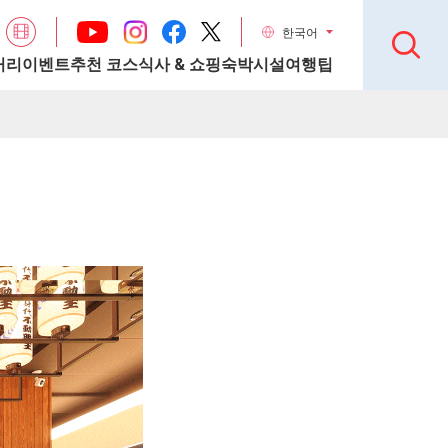
한국어
거리
이벤트
추천 코스
식사 & 쇼핑
숙박시설
여행팁