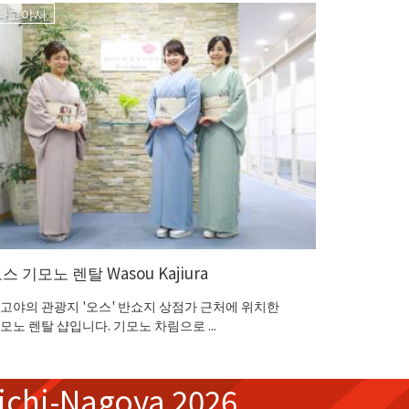
나고야시
나고야시
스 기모노 렌탈 Wasou Kajiura
히사야도
고야의 관광지 '오스' 반쇼지 상점가 근처에 위치한
나고야 TV
모노 렌탈 샵입니다. 기모노 차림으로 ...
있는 정원이
ichi-Nagoya 2026,