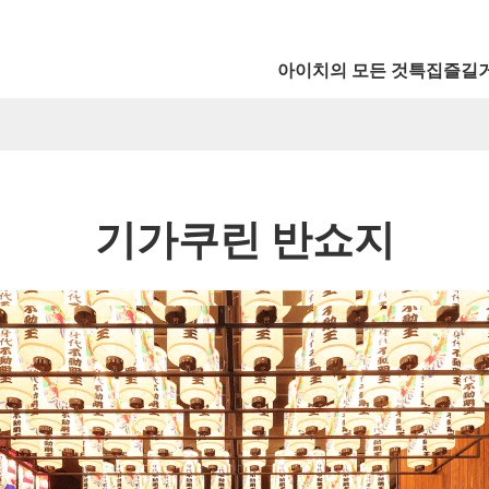
아이치의 모든 것
특집
즐길
기가쿠린 반쇼지