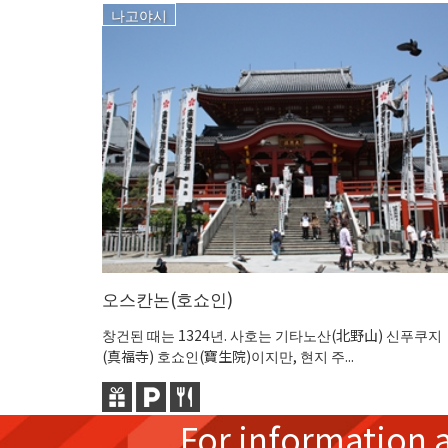
나고야시
오스칸논(호쇼인)
창건된 때는 1324년. 사호는 기타노산(北野山) 신푸쿠지
(真福寺) 호쇼인(寶生院)이지만, 현지 주...
For information 