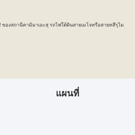
องสถานีคามิมาเอะสุ รถไฟใต้ดินสายเมโจหรือสายทสึรุไม
แผนที่