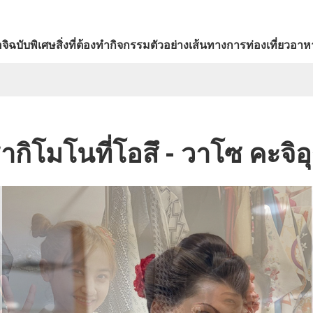
จิ
ฉบับพิเศษ
สิ่งที่ต้องทำ
กิจกรรม
ตัวอย่างเส้นทางการท่องเที่ยว
อาหา
่ากิโมโนที่โอสึ - วาโซ คะจิอ