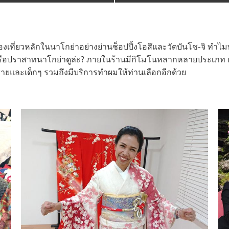
งท่องเที่ยวหลักในนาโกย่าอย่างย่านช็อปปิ้งโอสึและวัดบันโช-จิ ท
หรือปราสาทนาโกย่าดูล่ะ? ภายในร้านมีกิโมโนหลากหลายประเภท ต
ายและเด็กๆ รวมถึงมีบริการทำผมให้ท่านเลือกอีกด้วย