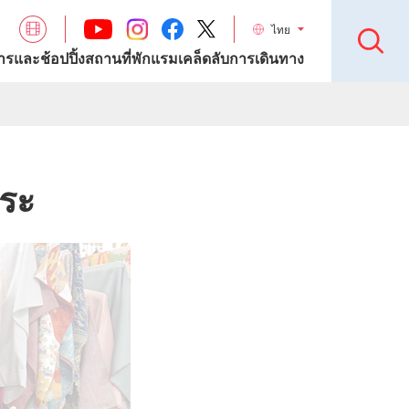
ไทย
รและช้อปปิ้ง
สถานที่พักแรม
เคล็ดลับการเดินทาง
ุระ