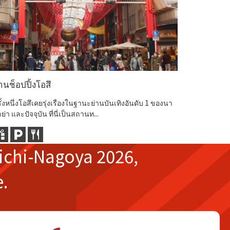
่านช็อปปิ้งโอสึ
พิพิธภัณฑ
ั้งหนึ่งโอสึเคยรุ่งเรืองในฐานะย่านบันเทิงอันดับ 1 ของนา
พิพิธภัณฑ์
ย่า และปัจจุบัน ที่นี่เป็นสถานท...
ด้วยตัวของ
ichi-Nagoya 2026,
e.