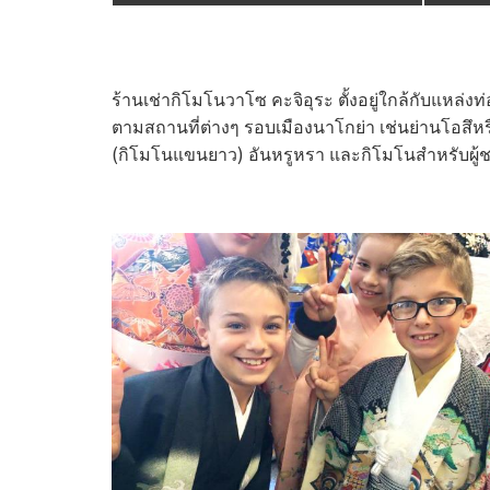
ร้านเช่ากิโมโนวาโซ คะจิอุระ ตั้งอยู่ใกล้กับแหล่
ตามสถานที่ต่างๆ รอบเมืองนาโกย่า เช่นย่านโอสึ
(กิโมโนแขนยาว) อันหรูหรา และกิโมโนสำหรับผู้ช