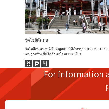
วัดโอสึคันนน
วัดโอสึคันนน หนึ่งในสัญลักษณ์ที่สำคัญของเมืองนาโกย่า
เดิมถูกสร้างขึ้นใกล้กับเมืองฮาชิมะในป...
For information 