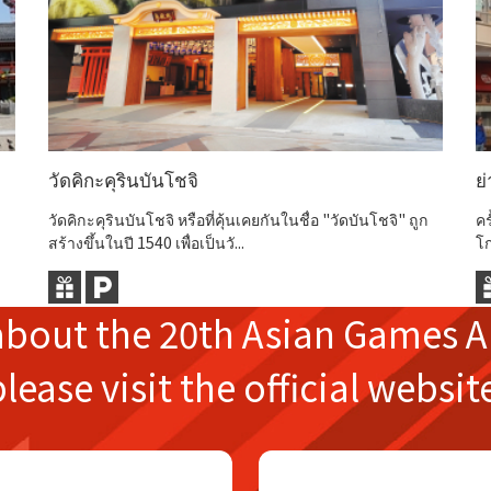
วัดคิกะคุรินบันโชจิ
ย
วัดคิกะคุรินบันโชจิ หรือที่คุ้นเคยกันในชื่อ "วัดบันโชจิ" ถูก
คร
สร้างขึ้นในปี 1540 เพื่อเป็นวั...
โก
about the
20th Asian Games
A
please
visit the official websit