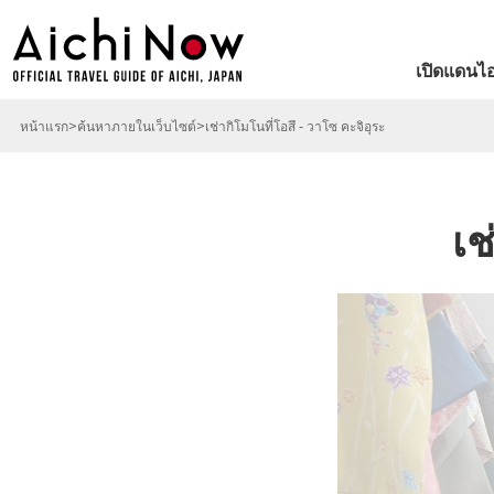
เปิดแดนไอ
หน้าแรก
ค้นหาภายในเว็บไซต์
เช่ากิโมโนที่โอสึ - วาโซ คะจิอุระ
เช