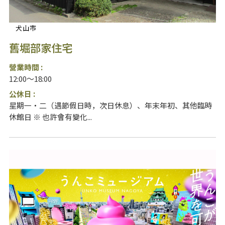
犬山市
舊堀部家住宅
營業時間 :
12:00～18:00
公休日 :
星期一・二（遇節假日時，次日休息）、年末年初、其他臨時
休館日 ※ 也許會有變化...