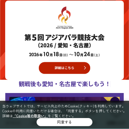
観戦後も愛知・名古屋で楽しもう！
当ウェブサイトでは、サービス向上のためCookie(クッキー)を利用しています。
Cookieの利用に同意いただける場合は、「同意する」ボタンを押してください。
詳細は
「Cookie等の取扱い」
をご覧ください。
同意する
イベント
スポット
特集
コース
お気に入り