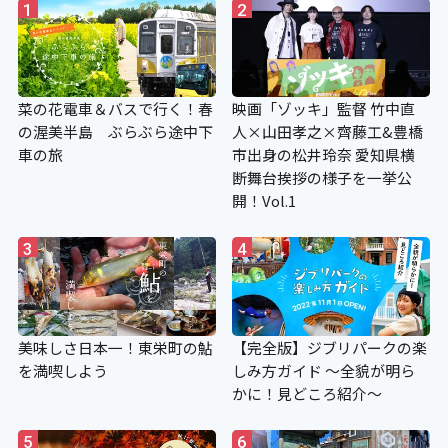
1
2
菜の花電車＆バスで行く！春
映画「ゾッキ」監督 竹中直
の渥美半島 ぶらぶら途中下
人×山田孝之×齊藤工&豊橋
車の旅
市出身の松井玲奈 愛知県横
断舞台挨拶の様子を一挙公
開！Vol.1
3
4
美味しさ日本一！東栄町の鮎
【完全版】ジブリパークの楽
を満喫しよう
しみ方ガイド ～全貌が明ら
かに！見どころ紹介～
5
6