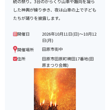
統の祭り。3台のからくり山車や趣向を凝ら
した神輿が練り歩き、夜は山車の上で子ども
たちが踊りを披露します。
開催日
2026年10月11日(日)～10月12
日(月)
田原市街中
開催場所
住所
田原市田原町稗田17番地(田
原まつり会館)