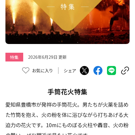
特集
2026年6月29日 更新
お気に入り
シェア
手筒花火特集
愛知県豊橋市が発祥の手筒花火。男たちが火薬を詰め
た竹筒を抱え、火の粉を体に浴びながら打ちあげる大
迫力の花火です。10mにものぼる火柱や轟音、火の粉