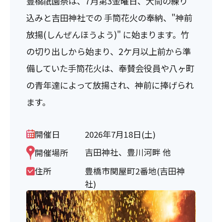
豊橋祇園祭は、7月第3金曜日、大筒の練り
込みと吉田神社での 手筒花火の奉納、"神前
放揚(しんぜんほうよう)" に始まります。竹
の切り出しから始まり、2ケ月以上前から準
備していた手筒花火は、奉賛会役員や八ヶ町
の青年達によって放揚され、神前に捧げられ
ます。
開催日
2026年7月18日(土)
吉田神社、豊川河畔 他
開催場所
住所
豊橋市関屋町2番地(吉田神
社)