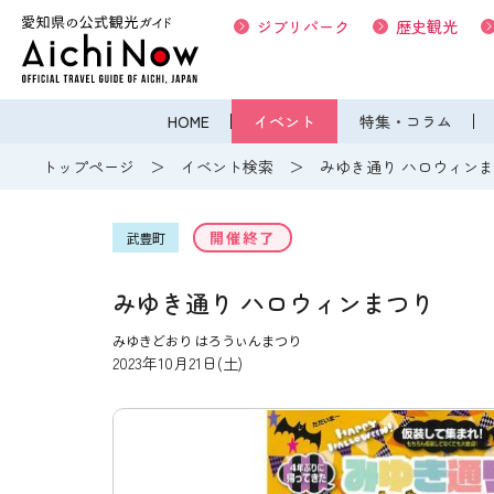
ジブリパーク
歴史観光
HOME
イベント
特集・コラム
トップページ
イベント検索
みゆき通り ハロウィン
開催終了
武豊町
みゆき通り ハロウィンまつり
みゆきどおり はろうぃんまつり
2023年10月21日(土)