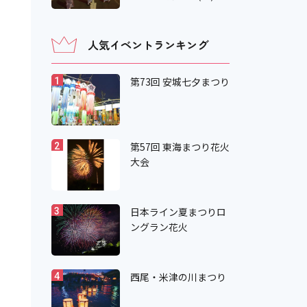
人気イベントランキング
第73回 安城七夕まつり
1
第57回 東海まつり花火
2
大会
日本ライン夏まつりロ
3
ングラン花火
西尾・米津の川まつり
4