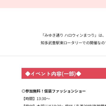
「みゆき通り ハロウィンまつり」は
知多武豊駅東ロータリーでの開催なの
◆イベント内容(一部)◆
◎参加無料！仮装ファッションショー
【時間】13:30～
【受付】本部にて10:30～受付 / 先着20組(年齢問