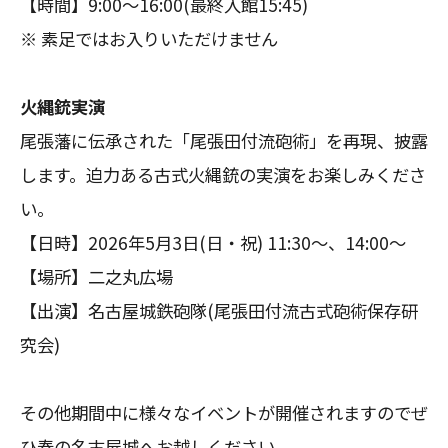
【時間】9:00～16:00(最終入館15:45)
※ 素足ではお入りいただけません
火縄銃実演
尾張藩に伝承された「尾張田付流砲術」を再現、披露
します。迫力ある古式火縄銃の実演をお楽しみくださ
い。
【日時】2026年5月3日(日・祝) 11:30～、14:00～
【場所】二之丸広場
【出演】名古屋城鉄砲隊(尾張田付流古式砲術保存研
究会)
その他期間中に様々なイベントが開催されますのでぜ
ひ春の名古屋城へお越しください。