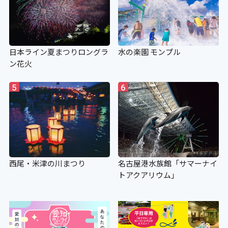
日本ライン夏まつりロングラ
水の楽園 モンプル
ン花火
5
6
西尾・米津の川まつり
名古屋港水族館「サマーナイ
トアクアリウム」