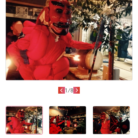
1
/
8