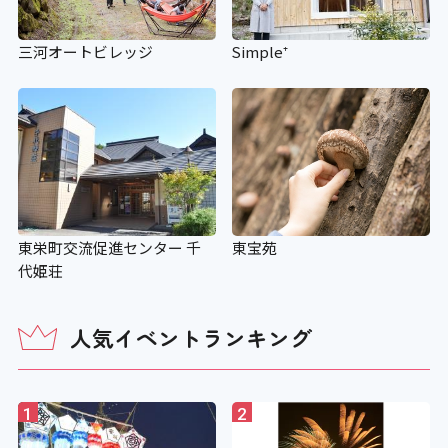
三河オートビレッジ
Simple⁺
東栄町交流促進センター 千
東宝苑
代姫荘
人気イベントランキング
1
2