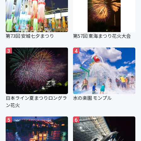
第73回 安城七夕まつり
第57回 東海まつり花火大会
3
4
日本ライン夏まつりロングラ
水の楽園 モンプル
ン花火
5
6