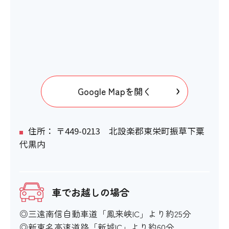
Google Mapを開く
住所： 〒449-0213 北設楽郡東栄町振草下粟
代黒内
車でお越しの場合
◎三遠南信自動車道「鳳来峡IC」より約25分
◎新東名高速道路「新城IC」より約60分